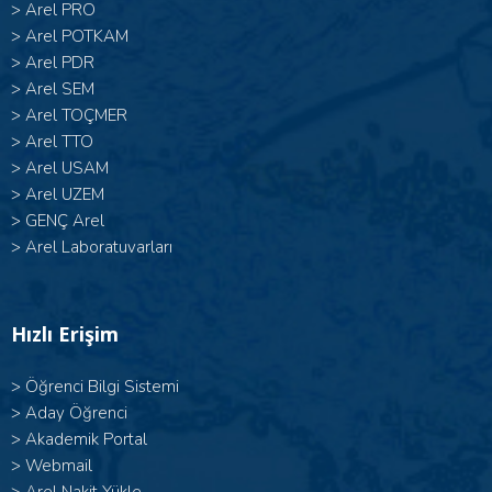
>
Arel PRO
>
Arel POTKAM
>
Arel PDR
>
Arel SEM
>
Arel TOÇMER
>
Arel TTO
>
Arel USAM
>
Arel UZEM
>
GENÇ Arel
>
Arel Laboratuvarları
Hızlı Erişim
>
Öğrenci Bilgi Sistemi
>
Aday Öğrenci
>
Akademik Portal
>
Webmail