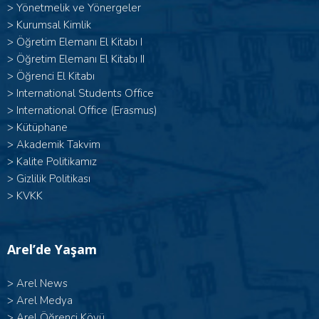
>
Yönetmelik ve Yönergeler
>
Kurumsal Kimlik
> Öğretim Elemanı El Kitabı I
>
Öğretim Elemanı El Kitabı II
>
Öğrenci El Kitabı
>
International Students Office
>
International Office (Erasmus)
>
Kütüphane
>
Akademik Takvim
>
Kalite Politikamız
>
Gizlilik Politikası
>
KVKK
Arel’de Yaşam
>
Arel News
>
Arel Medya
>
Arel Öğrenci Köyü