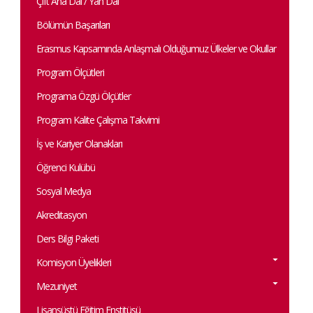
Çift Ana Dal / Yan Dal
Bölümün Başarıları
Erasmus Kapsamında Anlaşmalı Olduğumuz Ülkeler ve Okullar
Program Ölçütleri
Programa Özgü Ölçütler
Program Kalite Çalışma Takvimi
İş ve Kariyer Olanakları
Öğrenci Kulübü
Sosyal Medya
Akreditasyon
Ders Bilgi Paketi
Komisyon Üyelikleri
Mezuniyet
Lisansüstü Eğitim Enstitüsü