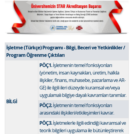
İşletme (Türkçe) Programı - Bilgi, Beceri ve Yetkinlikler /
Program Öğrenme Çıktıları
PÖÇ1.
İşletmenin temel fonksiyonları
(yönetim, insan kaynakları, üretim, halkla
ilişkiler, finans, muhasebe, pazarlama ve AR-
GE) ile ilgili ileri düzeyde kuramsal ve/veya
uygulamalı bilgiye dayalı kavramları tanımlar.
BİLGİ
PÖÇ2.
İşletmenin temel fonksiyonları
arasındaki ilişkileri/etkileşimleri kavrar.
PÖÇ3.
İşletmelerle ilgili edindiği kavramsal ve
teorik bilgileri uygulama ile bütünleştirerek