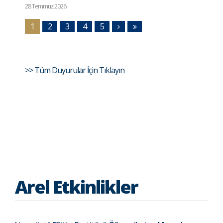
28 Temmuz 2026
1
2
3
4
5
>> Tüm Duyurular İçin Tıklayın
Arel Etkinlikler