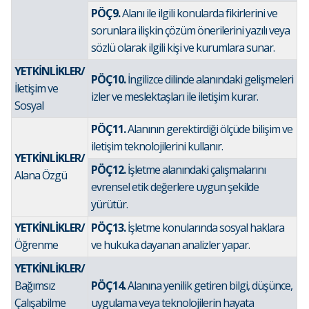
PÖÇ9.
Alanı ile ilgili konularda fikirlerini ve
sorunlara ilişkin çözüm önerilerini yazılı veya
sözlü olarak ilgili kişi ve kurumlara sunar.
YETKİNLİKLER/
PÖÇ10.
İngilizce dilinde alanındaki gelişmeleri
İletişim ve
izler ve meslektaşları ile iletişim kurar.
Sosyal
PÖÇ11.
Alanının gerektirdiği ölçüde bilişim ve
iletişim teknolojilerini kullanır.
YETKİNLİKLER/
PÖÇ12.
İşletme alanındaki çalışmalarını
Alana Özgü
evrensel etik değerlere uygun şekilde
yürütür.
YETKİNLİKLER/
PÖÇ13.
İşletme konularında sosyal haklara
Öğrenme
ve hukuka dayanan analizler yapar.
YETKİNLİKLER/
Bağımsız
PÖÇ14.
Alanına yenilik getiren bilgi, düşünce,
Çalışabilme
uygulama veya teknolojilerin hayata