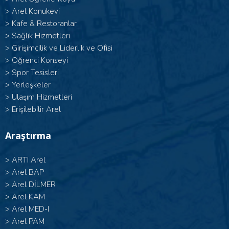
>
Arel Konukevi
>
Kafe & Restoranlar
>
Sağlık Hizmetleri
>
Girişimcilik ve Liderlik ve Ofisi
>
Öğrenci Konseyi
>
Spor Tesisleri
>
Yerleşkeler
>
Ulaşım Hizmetleri
>
Erişilebilir Arel
Araştırma
>
ARTI Arel
>
Arel BAP
>
Arel DİLMER
>
Arel KAM
>
Arel MED-I
>
Arel PAM