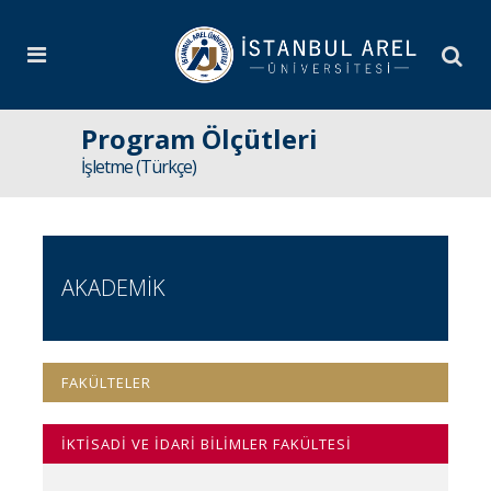
Program Ölçütleri
İşletme (Türkçe)
AKADEMİK
FAKÜLTELER
İKTİSADİ VE İDARİ BİLİMLER FAKÜLTESİ