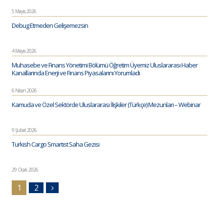
5 Mayıs 2026
Debug Etmeden Gelişemezsin
4 Mayıs 2026
Muhasebe ve Finans Yönetimi Bölümü Öğretim Üyemiz Uluslararası Haber
Kanallarında Enerji ve Finans Piyasalarını Yorumladı
6 Nisan 2026
Kamuda ve Özel Sektörde Uluslararası İlişkiler (Türkçe) Mezunları – Webinar
9 Şubat 2026
Turkish Cargo Smartıst Saha Gezisi
29 Ocak 2026
1
2