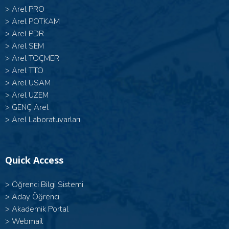
>
Arel PRO
>
Arel POTKAM
>
Arel PDR
>
Arel SEM
>
Arel TOÇMER
>
Arel TTO
>
Arel USAM
>
Arel UZEM
>
GENÇ Arel
>
Arel Laboratuvarları
Quick Access
>
Öğrenci Bilgi Sistemi
>
Aday Öğrenci
>
Akademik Portal
>
Webmail