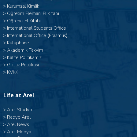
>
Kurumsal Kimlik
>
Öğretim Elemanı El Kitabı
>
Öğrenci El Kitabı
>
International Students Office
>
International Office (Erasmus)
>
Kütüphane
>
Akademik Takvim
>
Kalite Politikamız
>
Gizlilik Politikası
>
KVKK
Life at Arel
>
Arel Stüdyo
>
Radyo Arel
>
Arel News
>
Arel Medya