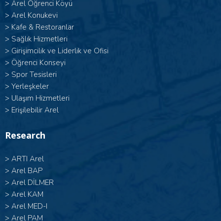
>
Arel Öğrenci Köyü
>
Arel Konukevi
>
Kafe & Restoranlar
>
Sağlık Hizmetleri
>
Girişimcilik ve Liderlik ve Ofisi
>
Öğrenci Konseyi
>
Spor Tesisleri
>
Yerleşkeler
>
Ulaşım Hizmetleri
>
Erişilebilir Arel
Research
>
ARTI Arel
>
Arel BAP
>
Arel DİLMER
>
Arel KAM
>
Arel MED-I
>
Arel PAM