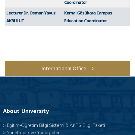
Coordinator
Lecturer Dr. Osman Yavuz
Kemal Gözükara Campus
AKBULUT
Education Coordinator
International Office
About University
>
Eğitim-Öğretim Bilgi Sistemi & AKTS Bilgi Paketi
>
Yönetmelik ve Yönergeler