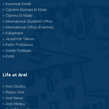
>
Kurumsal Kimlik
>
Öğretim Elemanı El Kitabı
>
Öğrenci El Kitabı
>
International Students Office
>
International Office (Erasmus)
>
Kütüphane
>
Akademik Takvim
>
Kalite Politikamız
>
Gizlilik Politikası
>
KVKK
Life at Arel
>
Arel Stüdyo
>
Radyo Arel
>
Arel News
>
Arel Medya