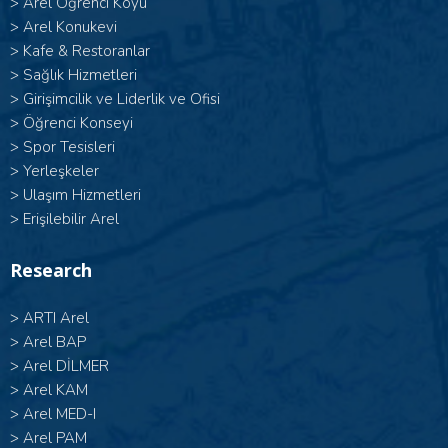
>
Arel Öğrenci Köyü
>
Arel Konukevi
>
Kafe & Restoranlar
>
Sağlık Hizmetleri
>
Girişimcilik ve Liderlik ve Ofisi
>
Öğrenci Konseyi
>
Spor Tesisleri
>
Yerleşkeler
>
Ulaşım Hizmetleri
>
Erişilebilir Arel
Research
>
ARTI Arel
>
Arel BAP
>
Arel DİLMER
>
Arel KAM
>
Arel MED-I
>
Arel PAM