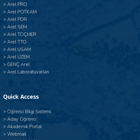
>
Arel PRO
>
Arel POTKAM
>
Arel PDR
>
Arel SEM
>
Arel TOÇMER
>
Arel TTO
>
Arel USAM
>
Arel UZEM
>
GENÇ Arel
>
Arel Laboratuvarları
Quick Access
>
Öğrenci Bilgi Sistemi
>
Aday Öğrenci
>
Akademik Portal
>
Webmail