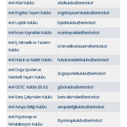
Arel Afad Kulübü
afadkulubu@arel.edu.tr
Arel Engelsiz Yaşam Kulübü
engelsizyasamkulubu@arel.edu.tr
Arel Lojistik Kulübü
lojistikkulubu@arel.edu.tr
Arel İnsan Kaynakları Kulübü
insankaynaklari@arel.edu.tr
Arel İç Mimarlık ve Tasarım
icmimarlikvetasarim@arel.edu.tr
Kulübü
Arel Hukuk ve Adalet Kulübü
hukukveadaletkulubu@arel.edu.tr
Arel Doğa Sporları ve
dogasporlarikulubu@arel.edu.tr
Hareketli Yaşam Kulübü
Arel GDSC Kulübü (BUG)
gdsckulubu@arel.edu.tr
Arel Barış Çalışmaları Kulübü
bariscalismalari@arel.edu.tr
Arel Avrupa Birliği Kulübü
avrupabirligikulubu@arel.edu.tr
Arel Fizyoterapi ve
fizyoterapikulubu@arel.edu.tr
Rehabilitasyon Kulübü