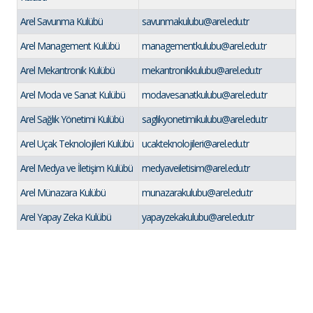
Arel Savunma Kulübü
savunmakulubu@arel.edu.tr
Arel Management Kulübü
managementkulubu@arel.edu.tr
Arel Mekantronik Kulübü
mekantronikkulubu@arel.edu.tr
Arel Moda ve Sanat Kulübü
modavesanatkulubu@arel.edu.tr
Arel Sağlık Yönetimi Kulübü
saglikyonetimikulubu@arel.edu.tr
Arel Uçak Teknolojileri Kulübü
ucakteknolojileri@arel.edu.tr
Arel Medya ve İletişim Kulübü
medyaveiletisim@arel.edu.tr
Arel Münazara Kulübü
munazarakulubu@arel.edu.tr
Arel Yapay Zeka Kulübü
yapayzekakulubu@arel.edu.tr