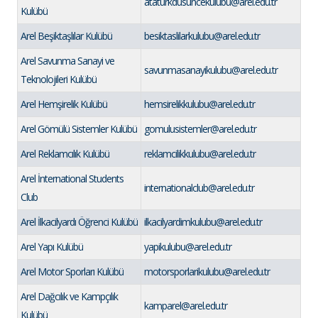
ataturkdusuncekulubu@arel.edu.tr
Kulübü
Arel Beşiktaşlılar Kulübü
besiktaslilarkulubu@arel.edu.tr
Arel Savunma Sanayi ve
savunmasanayikulubu@arel.edu.tr
Teknolojileri Kulübü
Arel Hemşirelik Kulübü
hemsirelikkulubu@arel.edu.tr
Arel Gömülü Sistemler Kulübü
gomulusistemler@arel.edu.tr
Arel Reklamcılık Kulübü
reklamcilikkulubu@arel.edu.tr
Arel İnternational Students
internationalclub@arel.edu.tr
Club
Arel İlkacilyardı Öğrenci Kulübü
ilkacilyardimkulubu@arel.edu.tr
Arel Yapı Kulübü
yapikulubu@arel.edu.tr
Arel Motor Sporları Kulübü
motorsporlarikulubu@arel.edu.tr
Arel Dağcılık ve Kampçılık
kamparel@arel.edu.tr
Kulübü