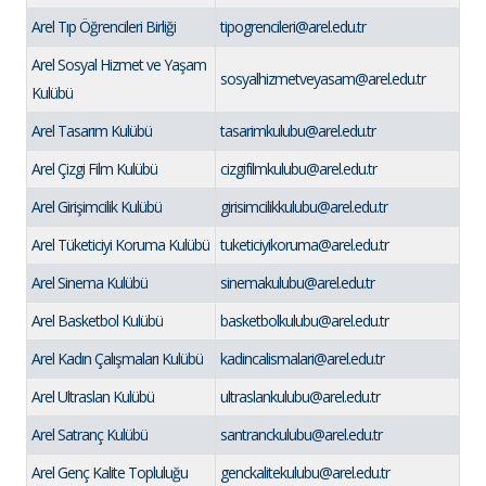
Arel Tıp Öğrencileri Birliği
tipogrencileri@arel.edu.tr
Arel Sosyal Hizmet ve Yaşam
sosyalhizmetveyasam@arel.edu.tr
Kulübü
Arel Tasarım Kulübü
tasarimkulubu@arel.edu.tr
Arel Çizgi Film Kulübü
cizgifilmkulubu@arel.edu.tr
Arel Girişimcilik Kulübü
girisimcilikkulubu@arel.edu.tr
Arel Tüketiciyi Koruma Kulübü
tuketiciyikoruma@arel.edu.tr
Arel Sinema Kulübü
sinemakulubu@arel.edu.tr
Arel Basketbol Kulübü
basketbolkulubu@arel.edu.tr
Arel Kadın Çalışmaları Kulübü
kadincalismalari@arel.edu.tr
Arel Ultraslan Kulübü
ultraslankulubu@arel.edu.tr
Arel Satranç Kulübü
santranckulubu@arel.edu.tr
Arel Genç Kalite Topluluğu
genckalitekulubu@arel.edu.tr