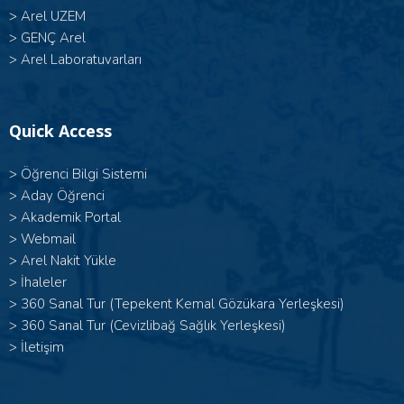
>
Arel UZEM
>
GENÇ Arel
>
Arel Laboratuvarları
Quick Access
>
Öğrenci Bilgi Sistemi
>
Aday Öğrenci
>
Akademik Portal
>
Webmail
>
Arel Nakit Yükle
>
İhaleler
>
360 Sanal Tur (Tepekent Kemal Gözükara Yerleşkesi)
>
360 Sanal Tur (Cevizlibağ Sağlık Yerleşkesi)
>
İletişim