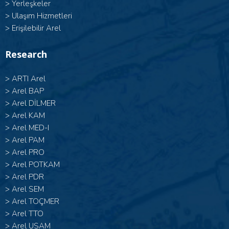
>
Yerleşkeler
>
Ulaşım Hizmetleri
>
Erişilebilir Arel
Research
>
ARTI Arel
>
Arel BAP
>
Arel DİLMER
>
Arel KAM
>
Arel MED-I
>
Arel PAM
>
Arel PRO
>
Arel POTKAM
>
Arel PDR
>
Arel SEM
>
Arel TOÇMER
>
Arel TTO
>
Arel USAM