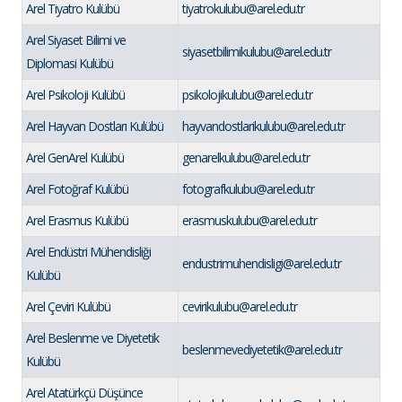
Arel Tiyatro Kulübü
tiyatrokulubu@arel.edu.tr
Arel Siyaset Bilimi ve
siyasetbilimikulubu@arel.edu.tr
Diplomasi Kulübü
Arel Psikoloji Kulübü
psikolojikulubu@arel.edu.tr
Arel Hayvan Dostları Kulübü
hayvandostlarikulubu@arel.edu.tr
Arel GenArel Kulübü
genarelkulubu@arel.edu.tr
Arel Fotoğraf Kulübü
fotografkulubu@arel.edu.tr
Arel Erasmus Kulübü
erasmuskulubu@arel.edu.tr
Arel Endüstri Mühendisliği
endustrimuhendisligi@arel.edu.tr
Kulübü
Arel Çeviri Kulübü
cevirikulubu@arel.edu.tr
Arel Beslenme ve Diyetetik
beslenmevediyetetik@arel.edu.tr
Kulübü
Arel Atatürkçü Düşünce