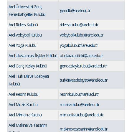
Arel Üniversiteli Genç
gencfb@arel.edu.tr
Fenerbahçeliler Kulübü
Arel Riders Kulübü
riderskulubu@arel.edu.tr
Arel Voleybol Kulübü
voleybolkulubu@arel.edu.tr
Arel Yoga Kulübü
yogakulubu@arel.edu.tr
Arel Uluslararası İlişkiler Kulübü
uluslararasiiliski@arel.edu.tr
Arel Genç Kızılay Kulübü
genckizilaykulubu@arel.edu.tr
Arel Türk Dili ve Edebiyatı
turkdiliveedebiyati@arel.edu.tr
Kulübü
Arel Resim Kulübü
resimkulubu@arel.edu.tr
Arel Müzik Kulübü
muzikkulubu@arel.edu.tr
Arel Mimarlık Kulübü
mimarlikkulubu@arel.edu.tr
Arel Makine ve Tasarım
makinevetasarim@arel.edu.tr