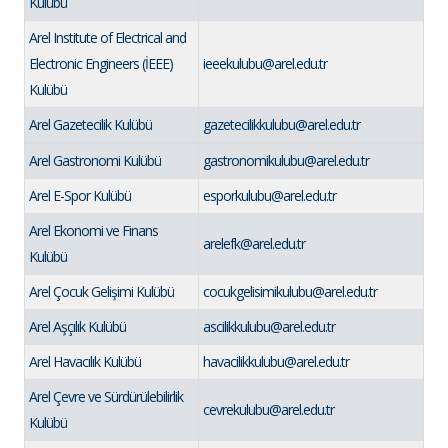
Kulübü
Arel Institute of Electrical and
Electronic Engineers (İEEE)
ieeekulubu@arel.edu.tr
Kulübü
Arel Gazetecilik Kulübü
gazetecilikkulubu@arel.edu.tr
Arel Gastronomi Kulübü
gastronomikulubu@arel.edu.tr
Arel E-Spor Kulübü
esporkulubu@arel.edu.tr
Arel Ekonomi ve Finans
arelefk@arel.edu.tr
Kulübü
Arel Çocuk Gelişimi Kulübü
cocukgelisimikulubu@arel.edu.tr
Arel Aşçılık Kulübü
ascilikkulubu@arel.edu.tr
Arel Havacılık Kulübü
havacilikkulubu@arel.edu.tr
Arel Çevre ve Sürdürülebilirlik
cevrekulubu@arel.edu.tr
Kulübü