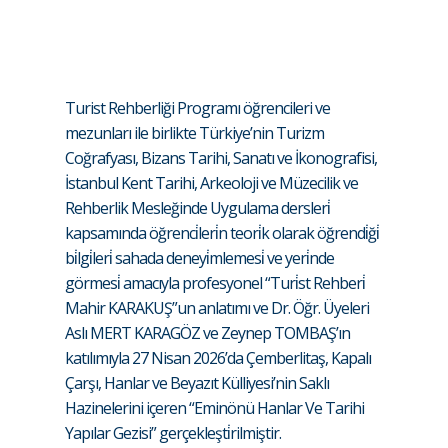
Turist Rehberliği Programı öğrencileri ve
mezunları ile birlikte Türkiye’nin Turizm
Coğrafyası, Bizans Tarihi, Sanatı ve İkonografisi,
İstanbul Kent Tarihi, Arkeoloji ve Müzecilik ve
Rehberlik Mesleğinde Uygulama dersleri̇
kapsamında öğrenci̇leri̇n teori̇k olarak öğrendi̇ği̇
bi̇lgi̇leri̇ sahada deneyi̇mlemesi̇ ve yeri̇nde
görmesi̇ amacıyla profesyonel “Turi̇st Rehberi̇
Mahir KARAKUŞ”un anlatımı ve Dr. Öğr. Üyeleri
Aslı MERT KARAGÖZ ve Zeynep TOMBAŞ’ın
katılımıyla 27 Nisan 2026’da Çemberlitaş, Kapalı
Çarşı, Hanlar ve Beyazıt Külliyesi’nin Saklı
Hazinelerini içeren “Eminönü Hanlar Ve Tarihi
Yapılar Gezisi” gerçekleşti̇rilmiştir.