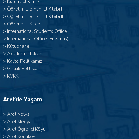
>
Kurumsal Kimlik
> Öğretim Elemanı El Kitabı I
>
Öğretim Elemanı El Kitabı II
>
Öğrenci El Kitabı
>
International Students Office
>
International Office (Erasmus)
>
Kütüphane
>
Akademik Takvim
>
Kalite Politikamız
>
Gizlilik Politikası
>
KVKK
Arel’de Yaşam
>
Arel News
>
Arel Medya
>
Arel Öğrenci Köyü
>
Arel Konukevi