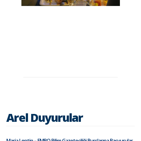
Arel Duyurular
Maria Leptin – EMBO Bilim Gazeteciliği Burslarına Başvurular