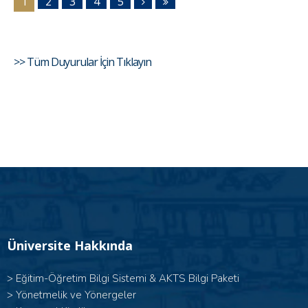
1
2
3
4
5
>> Tüm Duyurular İçin Tıklayın
Üniversite Hakkında
>
Eğitim-Öğretim Bilgi Sistemi & AKTS Bilgi Paketi
>
Yönetmelik ve Yönergeler