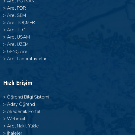
>
Arel POTKAM
>
Arel PDR
>
Arel SEM
>
Arel TOÇMER
>
Arel TTO
>
Arel USAM
>
Arel UZEM
>
GENÇ Arel
>
Arel Laboratuvarları
Hızlı Erişim
>
Öğrenci Bilgi Sistemi
>
Aday Öğrenci
>
Akademik Portal
>
Webmail
>
Arel Nakit Yükle
>
İhaleler