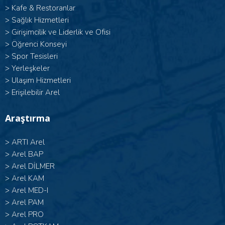
>
Kafe & Restoranlar
>
Sağlık Hizmetleri
>
Girişimcilik ve Liderlik ve Ofisi
>
Öğrenci Konseyi
>
Spor Tesisleri
>
Yerleşkeler
>
Ulaşım Hizmetleri
>
Erişilebilir Arel
Araştırma
>
ARTI Arel
>
Arel BAP
>
Arel DİLMER
>
Arel KAM
>
Arel MED-I
>
Arel PAM
>
Arel PRO