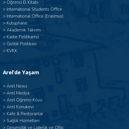
>
Öğrenci El Kitabı
>
International Students Office
>
International Office (Erasmus)
>
Kütüphane
>
Akademik Takvim
>
Kalite Politikamız
>
Gizlilik Politikası
>
KVKK
Arel’de Yaşam
>
Arel News
>
Arel Medya
>
Arel Öğrenci Köyü
>
Arel Konukevi
>
Kafe & Restoranlar
>
Sağlık Hizmetleri
>
Girişimcilik ve Liderlik ve Ofisi