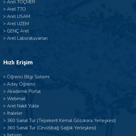
>
Arel TOÇMER
>
Arel TTO
>
Arel USAM
>
Arel UZEM
>
GENÇ Arel
>
Arel Laboratuvarları
Hızlı Erişim
>
Öğrenci Bilgi Sistemi
>
Aday Öğrenci
>
Akademik Portal
>
Webmail
>
Arel Nakit Yükle
>
İhaleler
>
360 Sanal Tur (Tepekent Kemal Gözükara Yerleşkesi)
>
360 Sanal Tur (Cevizlibağ Sağlık Yerleşkesi)
>
İletişim