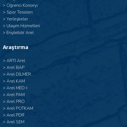
>
Öğrenci Konseyi
>
Spor Tesisleri
>
Yerleşkeler
>
Ulaşım Hizmetleri
>
Erişilebilir Arel
Araştırma
>
ARTI Arel
>
Arel BAP
>
Arel DİLMER
>
Arel KAM
>
Arel MED-I
>
Arel PAM
>
Arel PRO
>
Arel POTKAM
>
Arel PDR
>
Arel SEM