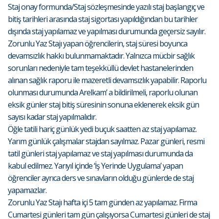
Staj onay formunda/Staj sözleşmesinde yazılı staj başlangıç ve
bitiş tarihleri arasında staj sigortası yapıldığından bu tarihler
dışında staj yapılamaz ve yapılması durumunda geçersiz sayılır.
Zorunlu Yaz Stajı yapan öğrencilerin, staj süresi boyunca
devamsızlık hakkı bulunmamaktadır. Yalnızca mücbir sağlık
sorunları nedeniyle tam teşekküllü devlet hastanelerinden
alınan sağlık raporu ile mazeretli devamsızlık yapabilir. Raporlu
olunması durumunda Arelkam’ a bildirilmeli, raporlu olunan
eksik günler staj bitiş süresinin sonuna eklenerek eksik gün
sayısı kadar staj yapılmalıdır.
Öğle tatili hariç günlük yedi buçuk saatten az staj yapılamaz.
Yarım günlük çalışmalar stajdan sayılmaz. Pazar günleri, resmi
tatil günleri staj yapılamaz ve staj yapılması durumunda da
kabul edilmez. Yarıyıl içinde ‘İş Yerinde Uygulama’ yapan
öğrenciler ayrıca ders ve sınavların olduğu günlerde de staj
yapamazlar.
Zorunlu Yaz Stajı hafta içi 5 tam günden az yapılamaz. Firma
Cumartesi günleri tam gün çalışıyorsa Cumartesi günleri de staj