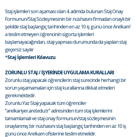
Staj işlemleri son aşaması olan 4. adımda bulunan Staj Onay
Formunun/Staj Sözleşmesinin bir nüshasını firmadan onaylı bir
şekilde staj başlangıç tarihinden en az 10 iş günü önce Arelkam’
a teslim etmeyen öğrencinin sigorta işlemleri
başlamayacağından, stajı yapması durumunda da yapılan staj
geçersiz sayılır
*
Staj İşlemleri Kılavuzu
ZORUNLU STAJ / İŞYERİNDE UYGULAMA KURALLARI
Zorunlu staj yapacak öğrencilerin staj sürecinde herhangi bir
sorun yaşamamaları için staj kurallarına dikkat etmeleri
gerekmektedir.
Zorunlu Yaz Stajı yapacak tüm öğrenciler
“arelkariyer.arel.edu.tr“ adresinden tüm staj işlemlerini
tamamlamalı ve staj onay formunun/staj sözleşmesinin
onaylanmış bir nüshasını staj başlangıç tarihinden en az 10 iş
günü önce Arelkam ofislerine teslim etmelidir.