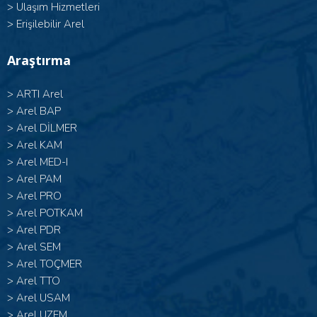
>
Ulaşım Hizmetleri
>
Erişilebilir Arel
Araştırma
>
ARTI Arel
>
Arel BAP
>
Arel DİLMER
>
Arel KAM
>
Arel MED-I
>
Arel PAM
>
Arel PRO
>
Arel POTKAM
>
Arel PDR
>
Arel SEM
>
Arel TOÇMER
>
Arel TTO
>
Arel USAM
>
Arel UZEM