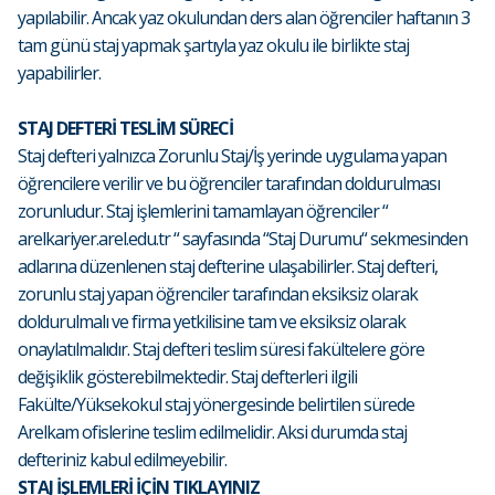
yapılabilir. Ancak yaz okulundan ders alan öğrenciler haftanın 3
tam günü staj yapmak şartıyla yaz okulu ile birlikte staj
yapabilirler.
STAJ DEFTERİ TESLİM SÜRECİ
Staj defteri yalnızca Zorunlu Staj/İş yerinde uygulama yapan
öğrencilere verilir ve bu öğrenciler tarafından doldurulması
zorunludur. Staj işlemlerini tamamlayan öğrenciler “
arelkariyer.arel.edu.tr “ sayfasında “Staj Durumu“ sekmesinden
adlarına düzenlenen staj defterine ulaşabilirler. Staj defteri,
zorunlu staj yapan öğrenciler tarafından eksiksiz olarak
doldurulmalı ve firma yetkilisine tam ve eksiksiz olarak
onaylatılmalıdır. Staj defteri teslim süresi fakültelere göre
değişiklik gösterebilmektedir. Staj defterleri ilgili
Fakülte/Yüksekokul staj yönergesinde belirtilen sürede
Arelkam ofislerine teslim edilmelidir. Aksi durumda staj
defteriniz kabul edilmeyebilir.
STAJ İŞLEMLERİ İÇİN TIKLAYINIZ