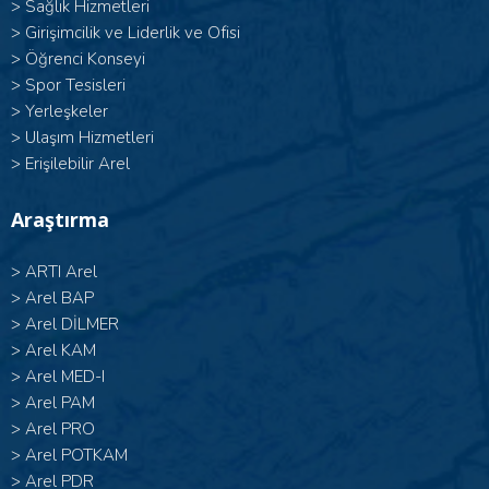
>
Sağlık Hizmetleri
>
Girişimcilik ve Liderlik ve Ofisi
>
Öğrenci Konseyi
>
Spor Tesisleri
>
Yerleşkeler
>
Ulaşım Hizmetleri
>
Erişilebilir Arel
Araştırma
>
ARTI Arel
>
Arel BAP
>
Arel DİLMER
>
Arel KAM
>
Arel MED-I
>
Arel PAM
>
Arel PRO
>
Arel POTKAM
>
Arel PDR