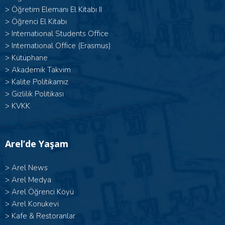
>
Öğretim Elemanı El Kitabı II
>
Öğrenci El Kitabı
>
International Students Office
>
International Office (Erasmus)
>
Kütüphane
>
Akademik Takvim
>
Kalite Politikamız
>
Gizlilik Politikası
>
KVKK
Arel’de Yaşam
>
Arel News
>
Arel Medya
>
Arel Öğrenci Köyü
>
Arel Konukevi
>
Kafe & Restoranlar