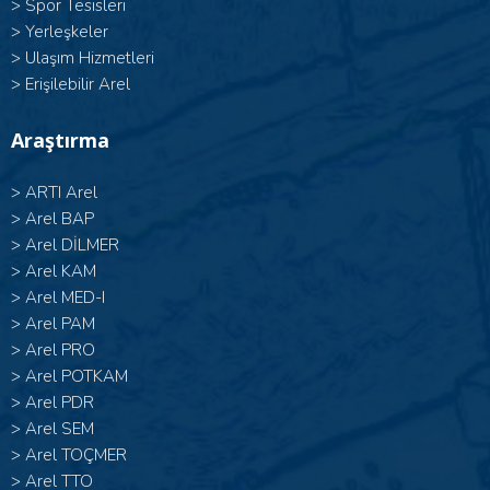
>
Spor Tesisleri
>
Yerleşkeler
>
Ulaşım Hizmetleri
>
Erişilebilir Arel
Araştırma
>
ARTI Arel
>
Arel BAP
>
Arel DİLMER
>
Arel KAM
>
Arel MED-I
>
Arel PAM
>
Arel PRO
>
Arel POTKAM
>
Arel PDR
>
Arel SEM
>
Arel TOÇMER
>
Arel TTO