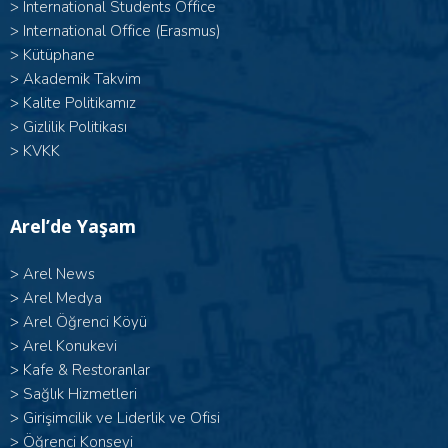
>
International Students Office
>
International Office (Erasmus)
>
Kütüphane
>
Akademik Takvim
>
Kalite Politikamız
>
Gizlilik Politikası
>
KVKK
Arel’de Yaşam
>
Arel News
>
Arel Medya
>
Arel Öğrenci Köyü
>
Arel Konukevi
>
Kafe & Restoranlar
>
Sağlık Hizmetleri
>
Girişimcilik ve Liderlik ve Ofisi
>
Öğrenci Konseyi