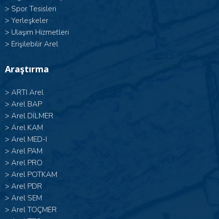
>
Spor Tesisleri
>
Yerleşkeler
>
Ulaşım Hizmetleri
>
Erişilebilir Arel
Araştırma
>
ARTI Arel
>
Arel BAP
>
Arel DİLMER
>
Arel KAM
>
Arel MED-I
>
Arel PAM
>
Arel PRO
>
Arel POTKAM
>
Arel PDR
>
Arel SEM
>
Arel TOÇMER