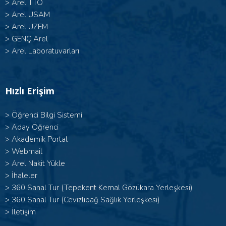
>
Arel TTO
>
Arel USAM
>
Arel UZEM
>
GENÇ Arel
>
Arel Laboratuvarları
Hızlı Erişim
>
Öğrenci Bilgi Sistemi
>
Aday Öğrenci
>
Akademik Portal
>
Webmail
>
Arel Nakit Yükle
>
İhaleler
>
360 Sanal Tur (Tepekent Kemal Gözükara Yerleşkesi)
>
360 Sanal Tur (Cevizlibağ Sağlık Yerleşkesi)
>
İletişim