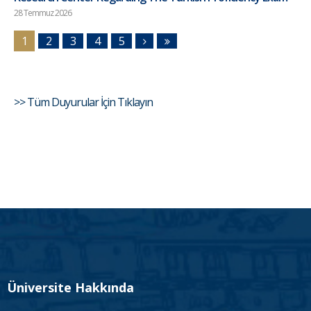
28 Temmuz 2026
1
2
3
4
5
>> Tüm Duyurular İçin Tıklayın
Üniversite Hakkında