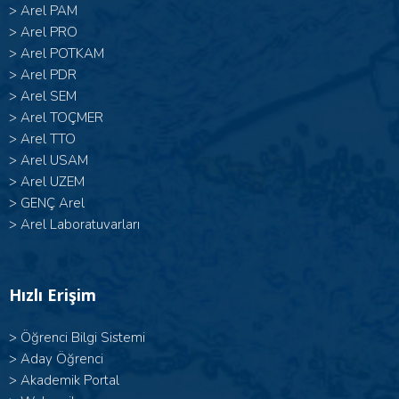
>
Arel PAM
>
Arel PRO
>
Arel POTKAM
>
Arel PDR
>
Arel SEM
>
Arel TOÇMER
>
Arel TTO
>
Arel USAM
>
Arel UZEM
>
GENÇ Arel
>
Arel Laboratuvarları
Hızlı Erişim
>
Öğrenci Bilgi Sistemi
>
Aday Öğrenci
>
Akademik Portal