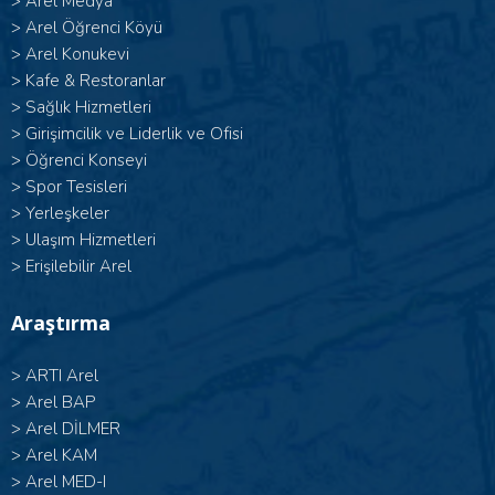
>
Arel Medya
>
Arel Öğrenci Köyü
>
Arel Konukevi
>
Kafe & Restoranlar
>
Sağlık Hizmetleri
>
Girişimcilik ve Liderlik ve Ofisi
>
Öğrenci Konseyi
>
Spor Tesisleri
>
Yerleşkeler
>
Ulaşım Hizmetleri
>
Erişilebilir Arel
Araştırma
>
ARTI Arel
>
Arel BAP
>
Arel DİLMER
>
Arel KAM
>
Arel MED-I