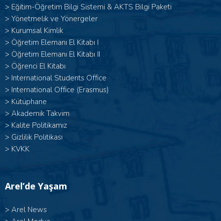
>
Eğitim-Öğretim Bilgi Sistemi & AKTS Bilgi Paketi
>
Yönetmelik ve Yönergeler
>
Kurumsal Kimlik
> Öğretim Elemanı El Kitabı I
>
Öğretim Elemanı El Kitabı II
>
Öğrenci El Kitabı
>
International Students Office
>
International Office (Erasmus)
>
Kütüphane
>
Akademik Takvim
>
Kalite Politikamız
>
Gizlilik Politikası
>
KVKK
Arel’de Yaşam
>
Arel News