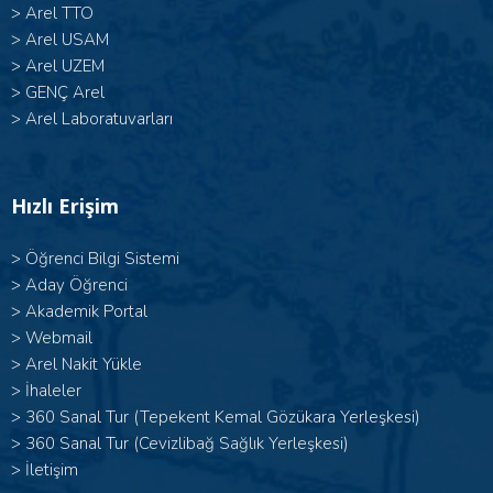
>
Arel TTO
>
Arel USAM
>
Arel UZEM
>
GENÇ Arel
>
Arel Laboratuvarları
Hızlı Erişim
>
Öğrenci Bilgi Sistemi
>
Aday Öğrenci
>
Akademik Portal
>
Webmail
>
Arel Nakit Yükle
>
İhaleler
>
360 Sanal Tur (Tepekent Kemal Gözükara Yerleşkesi)
>
360 Sanal Tur (Cevizlibağ Sağlık Yerleşkesi)
>
İletişim