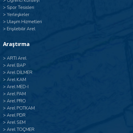
>
Öğrenci Konseyi
>
Spor Tesisleri
>
Yerleşkeler
>
Ulaşım Hizmetleri
>
Erişilebilir Arel
Araştırma
>
ARTI Arel
>
Arel BAP
>
Arel DİLMER
>
Arel KAM
>
Arel MED-I
>
Arel PAM
>
Arel PRO
>
Arel POTKAM
>
Arel PDR
>
Arel SEM
>
Arel TOÇMER