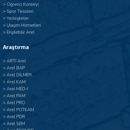
>
Öğrenci Konseyi
>
Spor Tesisleri
>
Yerleşkeler
>
Ulaşım Hizmetleri
>
Erişilebilir Arel
Araştırma
>
ARTI Arel
>
Arel BAP
>
Arel DİLMER
>
Arel KAM
>
Arel MED-I
>
Arel PAM
>
Arel PRO
>
Arel POTKAM
>
Arel PDR
>
Arel SEM