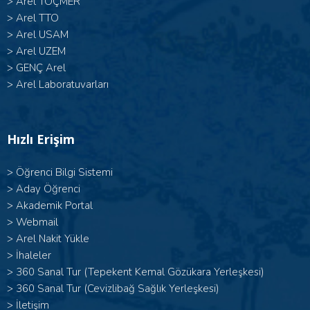
>
Arel TOÇMER
>
Arel TTO
>
Arel USAM
>
Arel UZEM
>
GENÇ Arel
>
Arel Laboratuvarları
Hızlı Erişim
>
Öğrenci Bilgi Sistemi
>
Aday Öğrenci
>
Akademik Portal
>
Webmail
>
Arel Nakit Yükle
>
İhaleler
>
360 Sanal Tur (Tepekent Kemal Gözükara Yerleşkesi)
>
360 Sanal Tur (Cevizlibağ Sağlık Yerleşkesi)
>
İletişim