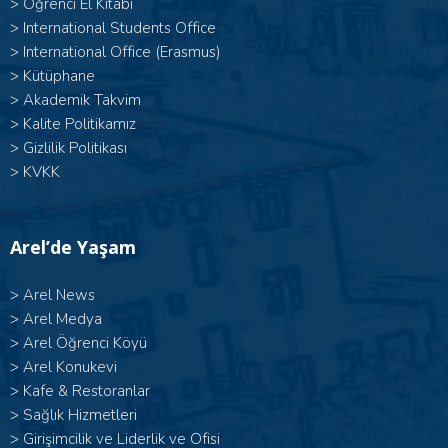
>
Öğrenci El Kitabı
>
International Students Office
>
International Office (Erasmus)
>
Kütüphane
>
Akademik Takvim
>
Kalite Politikamız
>
Gizlilik Politikası
>
KVKK
Arel’de Yaşam
>
Arel News
>
Arel Medya
>
Arel Öğrenci Köyü
>
Arel Konukevi
>
Kafe & Restoranlar
>
Sağlık Hizmetleri
>
Girişimcilik ve Liderlik ve Ofisi