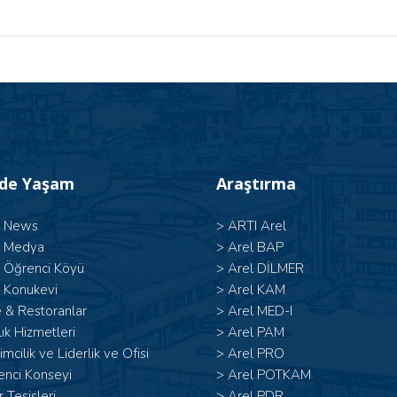
’de Yaşam
Araştırma
l News
>
ARTI Arel
l Medya
>
Arel BAP
l Öğrenci Köyü
>
Arel DİLMER
 Konukevi
>
Arel KAM
 & Restoranlar
>
Arel MED-I
ık Hizmetleri
>
Arel PAM
şimcilik ve Liderlik ve Ofisi
>
Arel PRO
enci Konseyi
>
Arel POTKAM
 Tesisleri
>
Arel PDR