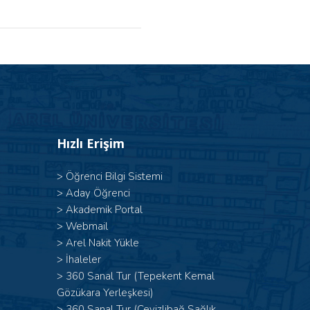
Hızlı Erişim
>
Öğrenci Bilgi Sistemi
>
Aday Öğrenci
>
Akademik Portal
>
Webmail
>
Arel Nakit Yükle
>
İhaleler
>
360 Sanal Tur (Tepekent Kemal
Gözükara Yerleşkesi)
>
360 Sanal Tur (Cevizlibağ Sağlık