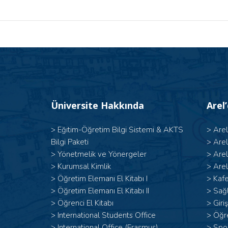
Üniversite Hakkında
Arel
>
Eğitim-Öğretim Bilgi Sistemi & AKTS
>
Are
Bilgi Paketi
>
Are
>
Yönetmelik ve Yönergeler
>
Are
>
Kurumsal Kimlik
>
Arel
> Öğretim Elemanı El Kitabı I
>
Kafe
>
Öğretim Elemanı El Kitabı II
>
Sağl
>
Öğrenci El Kitabı
>
Giri
>
International Students Office
>
Öğr
>
International Office (Erasmus)
>
Spor