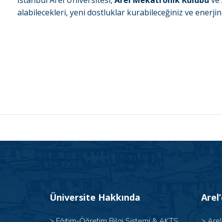
İstanbul Arel Üniversitesi,
Arel Mekatronik Kulübü
ve
alabilecekleri, yeni dostluklar kurabileceğiniz ve enerj
Üniversite Hakkında
Arel
>
Eğitim-Öğretim Bilgi Sistemi & AKTS
>
Are