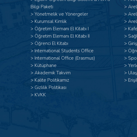
Bilgi Paketi
>
Are
>
Yönetmelik ve Yönergeler
>
Are
>
Kurumsal Kimlik
>
Arel
> Öğretim Elemanı El Kitabı I
>
Kafe
>
Öğretim Elemanı El Kitabı II
>
Sağl
>
Öğrenci El Kitabı
>
Giri
>
International Students Office
>
Öğr
>
International Office (Erasmus)
>
Spor
>
Kütüphane
>
Yerl
>
Akademik Takvim
>
Ulaş
>
Kalite Politikamız
>
Erişi
>
Gizlilik Politikası
>
KVKK