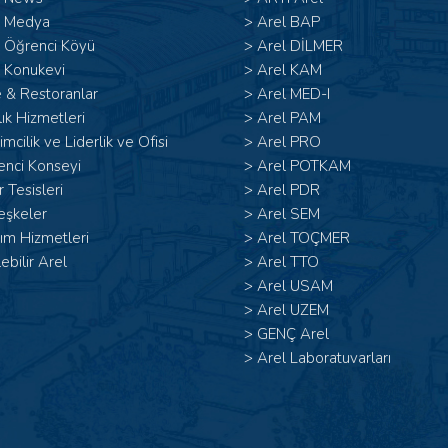
l Medya
>
Arel BAP
l Öğrenci Köyü
>
Arel DİLMER
 Konukevi
>
Arel KAM
 & Restoranlar
>
Arel MED-I
ık Hizmetleri
>
Arel PAM
şimcilik ve Liderlik ve Ofisi
>
Arel PRO
enci Konseyi
>
Arel POTKAM
 Tesisleri
>
Arel PDR
eşkeler
>
Arel SEM
ım Hizmetleri
>
Arel TOÇMER
lebilir Arel
>
Arel TTO
>
Arel USAM
>
Arel UZEM
>
GENÇ Arel
>
Arel Laboratuvarları