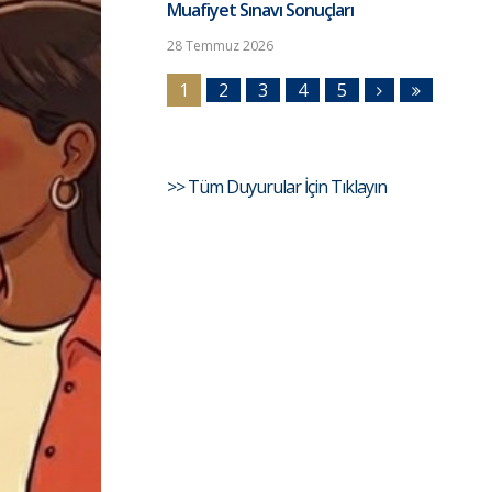
Muafiyet Sınavı Sonuçları
28 Temmuz 2026
1
2
3
4
5
>> Tüm Duyurular İçin Tıklayın