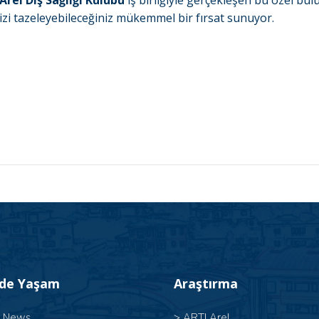
Arel Diş Sağlığı Kulübü
iş birliğiyle gerçekleşen bu özel bu
inizi tazeleyebileceğiniz mükemmel bir fırsat sunuyor.
’de Yaşam
Araştırma
l News
>
ARTI Arel