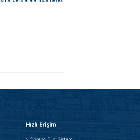
luşma, ders aralarında nefes
Hızlı Erişim
>
Öğrenci Bilgi Sistemi