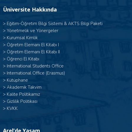
Üniversite Hakkında
>
Eğitim-Öğretim Bilgi Sistemi & AKTS Bilgi Paketi
>
Yönetmelik ve Yönergeler
>
Kurumsal Kimlik
> Öğretim Elemanı El Kitabı I
>
Öğretim Elemanı El Kitabı II
>
Öğrenci El Kitabı
>
International Students Office
>
International Office (Erasmus)
>
Kütüphane
>
Akademik Takvim
>
Kalite Politikamız
>
Gizlilik Politikası
>
KVKK
Arel’de Yaşam