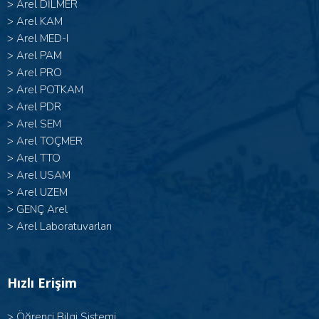
>
Arel DİLMER
>
Arel KAM
>
Arel MED-I
>
Arel PAM
>
Arel PRO
>
Arel POTKAM
>
Arel PDR
>
Arel SEM
>
Arel TOÇMER
>
Arel TTO
>
Arel USAM
>
Arel UZEM
>
GENÇ Arel
>
Arel Laboratuvarları
Hızlı Erişim
>
Öğrenci Bilgi Sistemi