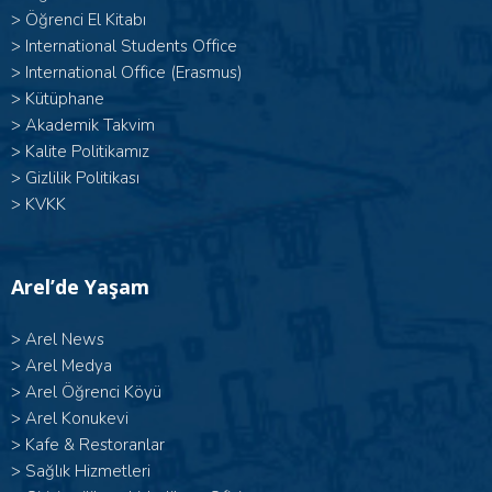
>
Öğrenci El Kitabı
>
International Students Office
>
International Office (Erasmus)
>
Kütüphane
>
Akademik Takvim
>
Kalite Politikamız
>
Gizlilik Politikası
>
KVKK
Arel’de Yaşam
>
Arel News
>
Arel Medya
>
Arel Öğrenci Köyü
>
Arel Konukevi
>
Kafe & Restoranlar
>
Sağlık Hizmetleri