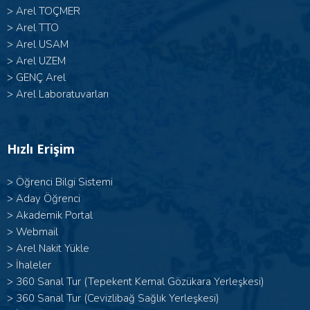
>
Arel TOÇMER
>
Arel TTO
>
Arel USAM
>
Arel UZEM
>
GENÇ Arel
>
Arel Laboratuvarları
Hızlı Erişim
>
Öğrenci Bilgi Sistemi
>
Aday Öğrenci
>
Akademik Portal
>
Webmail
>
Arel Nakit Yükle
>
İhaleler
>
360 Sanal Tur (Tepekent Kemal Gözükara Yerleşkesi)
>
360 Sanal Tur (Cevizlibağ Sağlık Yerleşkesi)