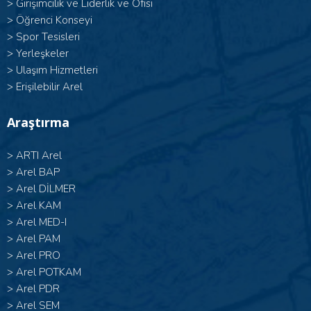
>
Girişimcilik ve Liderlik ve Ofisi
>
Öğrenci Konseyi
>
Spor Tesisleri
>
Yerleşkeler
>
Ulaşım Hizmetleri
>
Erişilebilir Arel
Araştırma
>
ARTI Arel
>
Arel BAP
>
Arel DİLMER
>
Arel KAM
>
Arel MED-I
>
Arel PAM
>
Arel PRO
>
Arel POTKAM
>
Arel PDR
>
Arel SEM