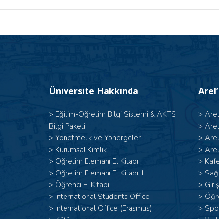
Üniversite Hakkında
Arel
>
Eğitim-Öğretim Bilgi Sistemi & AKTS
>
Are
Bilgi Paketi
>
Are
>
Yönetmelik ve Yönergeler
>
Are
>
Kurumsal Kimlik
>
Arel
> Öğretim Elemanı El Kitabı I
>
Kafe
>
Öğretim Elemanı El Kitabı II
>
Sağl
>
Öğrenci El Kitabı
>
Giri
>
International Students Office
>
Öğr
>
International Office (Erasmus)
>
Spor