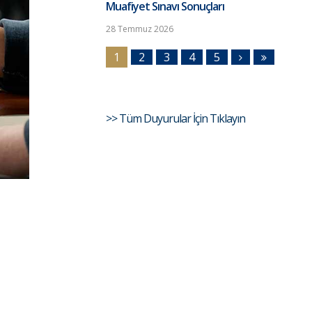
Muafiyet Sınavı Sonuçları
28 Temmuz 2026
1
2
3
4
5
>> Tüm Duyurular İçin Tıklayın