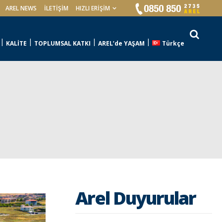
AREL NEWS
İLETIŞIM
HIZLI ERİŞİM
KALİTE
TOPLUMSAL KATKI
AREL’de YAŞAM
Türkçe
Arel Duyurular