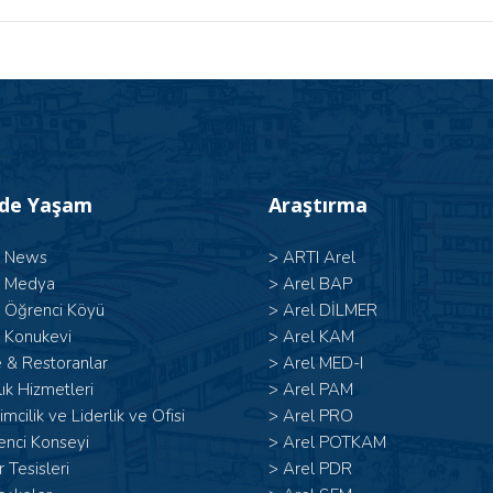
’de Yaşam
Araştırma
l News
>
ARTI Arel
l Medya
>
Arel BAP
l Öğrenci Köyü
>
Arel DİLMER
 Konukevi
>
Arel KAM
 & Restoranlar
>
Arel MED-I
ık Hizmetleri
>
Arel PAM
şimcilik ve Liderlik ve Ofisi
>
Arel PRO
enci Konseyi
>
Arel POTKAM
 Tesisleri
>
Arel PDR