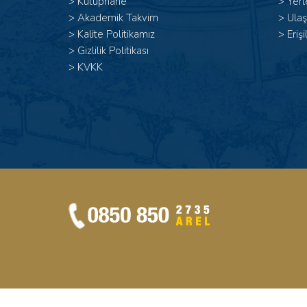
>
Kütüphane
>
Yerl
>
Akademik Takvim
>
Ulaş
>
Kalite Politikamız
>
Erişi
>
Gizlilik Politikası
>
KVKK