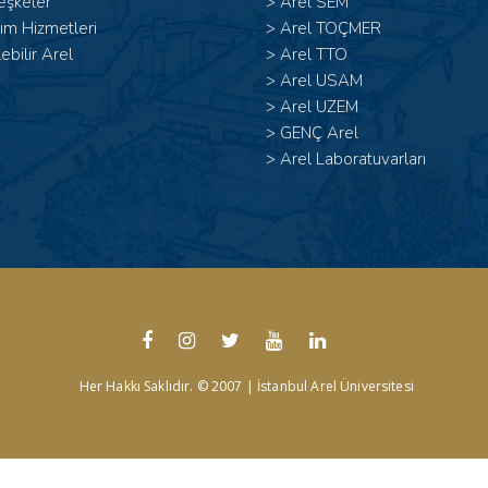
eşkeler
>
Arel SEM
ım Hizmetleri
>
Arel TOÇMER
lebilir Arel
>
Arel TTO
>
Arel USAM
>
Arel UZEM
>
GENÇ Arel
>
Arel Laboratuvarları
Her Hakkı Saklıdır. © 2007 | İstanbul Arel Üniversitesi