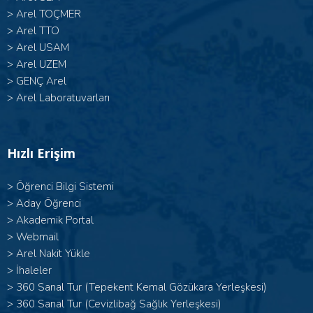
>
Arel TOÇMER
>
Arel TTO
>
Arel USAM
>
Arel UZEM
>
GENÇ Arel
>
Arel Laboratuvarları
Hızlı Erişim
>
Öğrenci Bilgi Sistemi
>
Aday Öğrenci
>
Akademik Portal
>
Webmail
>
Arel Nakit Yükle
>
İhaleler
>
360 Sanal Tur (Tepekent Kemal Gözükara Yerleşkesi)
>
360 Sanal Tur (Cevizlibağ Sağlık Yerleşkesi)