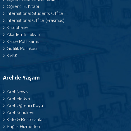
>
Öğrenci El Kitabı
>
International Students Office
>
International Office (Erasmus)
>
Kütüphane
>
Akademik Takvim
>
Kalite Politikamız
>
Gizlilik Politikası
>
KVKK
Arel’de Yaşam
>
Arel News
>
Arel Medya
>
Arel Öğrenci Köyü
>
Arel Konukevi
>
Kafe & Restoranlar
>
Sağlık Hizmetleri