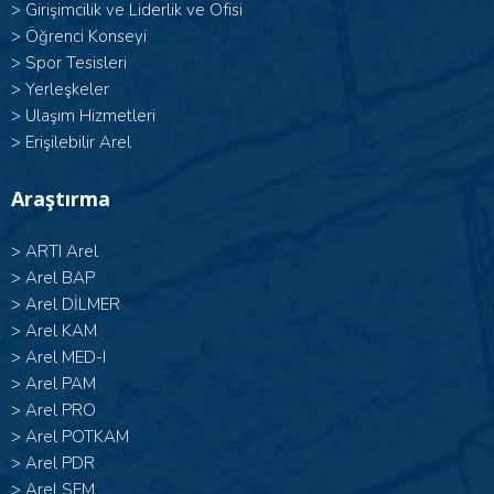
>
Girişimcilik ve Liderlik ve Ofisi
>
Öğrenci Konseyi
>
Spor Tesisleri
>
Yerleşkeler
>
Ulaşım Hizmetleri
>
Erişilebilir Arel
Araştırma
>
ARTI Arel
>
Arel BAP
>
Arel DİLMER
>
Arel KAM
>
Arel MED-I
>
Arel PAM
>
Arel PRO
>
Arel POTKAM
>
Arel PDR
>
Arel SEM