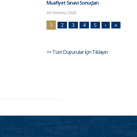
Muafiyet Sınavı Sonuçları
28 Temmuz 2026
1
2
3
4
5
>> Tüm Duyurular İçin Tıklayın