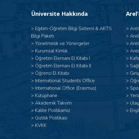
Üniversite Hakkında
Arel
>
Eğitim-Öğretim Bilgi Sistemi & AKTS
>
Are
Bilgi Paketi
>
Are
>
Yönetmelik ve Yönergeler
>
Are
>
Kurumsal Kimlik
>
Arel
> Öğretim Elemanı El Kitabı I
>
Kafe
>
Öğretim Elemanı El Kitabı II
>
Sağl
>
Öğrenci El Kitabı
>
Giri
>
International Students Office
>
Öğr
>
International Office (Erasmus)
>
Spor
>
Kütüphane
>
Yerl
>
Akademik Takvim
>
Ulaş
>
Kalite Politikamız
>
Erişi
>
Gizlilik Politikası
>
KVKK