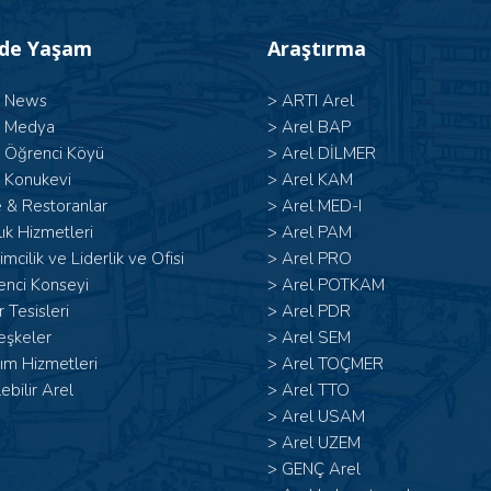
’de Yaşam
Araştırma
l News
>
ARTI Arel
l Medya
>
Arel BAP
l Öğrenci Köyü
>
Arel DİLMER
 Konukevi
>
Arel KAM
 & Restoranlar
>
Arel MED-I
ık Hizmetleri
>
Arel PAM
şimcilik ve Liderlik ve Ofisi
>
Arel PRO
enci Konseyi
>
Arel POTKAM
 Tesisleri
>
Arel PDR
eşkeler
>
Arel SEM
ım Hizmetleri
>
Arel TOÇMER
lebilir Arel
>
Arel TTO
>
Arel USAM
>
Arel UZEM
>
GENÇ Arel