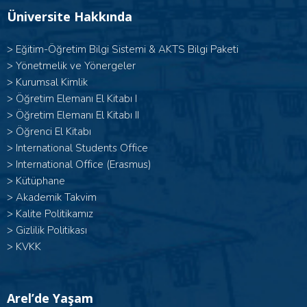
Üniversite Hakkında
>
Eğitim-Öğretim Bilgi Sistemi & AKTS Bilgi Paketi
>
Yönetmelik ve Yönergeler
>
Kurumsal Kimlik
> Öğretim Elemanı El Kitabı I
>
Öğretim Elemanı El Kitabı II
>
Öğrenci El Kitabı
>
International Students Office
>
International Office (Erasmus)
>
Kütüphane
>
Akademik Takvim
>
Kalite Politikamız
>
Gizlilik Politikası
>
KVKK
Arel’de Yaşam