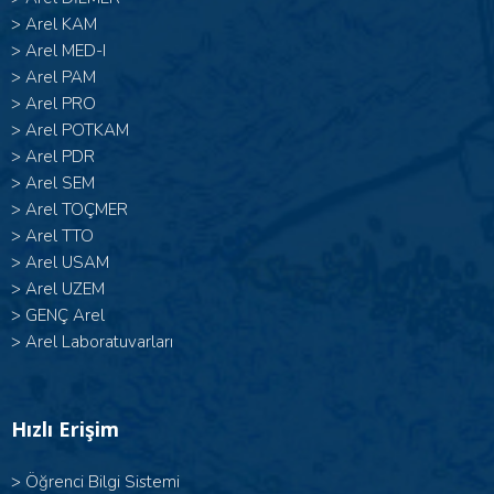
>
Arel KAM
>
Arel MED-I
>
Arel PAM
>
Arel PRO
>
Arel POTKAM
>
Arel PDR
>
Arel SEM
>
Arel TOÇMER
>
Arel TTO
>
Arel USAM
>
Arel UZEM
>
GENÇ Arel
>
Arel Laboratuvarları
Hızlı Erişim
>
Öğrenci Bilgi Sistemi