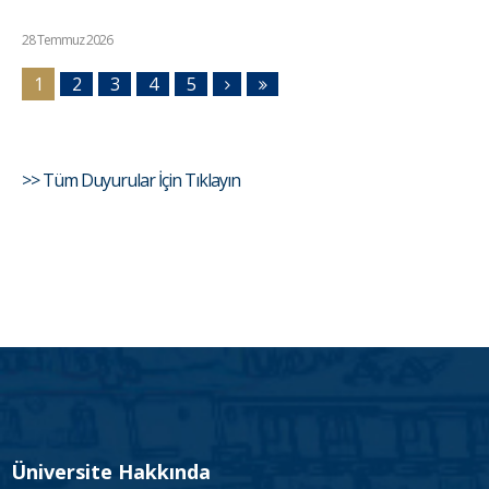
28 Temmuz 2026
1
2
3
4
5
>> Tüm Duyurular İçin Tıklayın
Üniversite Hakkında