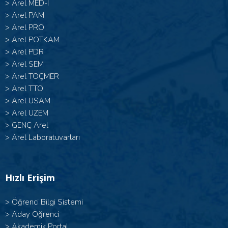
>
Arel MED-I
>
Arel PAM
>
Arel PRO
>
Arel POTKAM
>
Arel PDR
>
Arel SEM
>
Arel TOÇMER
>
Arel TTO
>
Arel USAM
>
Arel UZEM
>
GENÇ Arel
>
Arel Laboratuvarları
Hızlı Erişim
>
Öğrenci Bilgi Sistemi
>
Aday Öğrenci
>
Akademik Portal