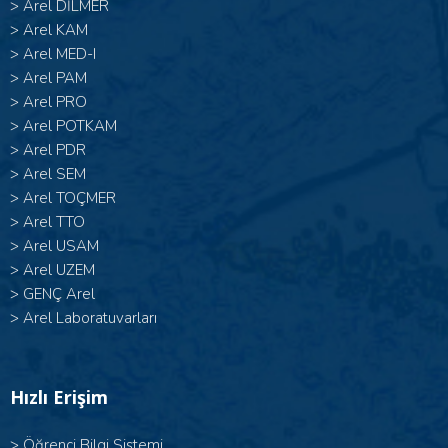
>
Arel DİLMER
>
Arel KAM
>
Arel MED-I
>
Arel PAM
>
Arel PRO
>
Arel POTKAM
>
Arel PDR
>
Arel SEM
>
Arel TOÇMER
>
Arel TTO
>
Arel USAM
>
Arel UZEM
>
GENÇ Arel
>
Arel Laboratuvarları
Hızlı Erişim
>
Öğrenci Bilgi Sistemi