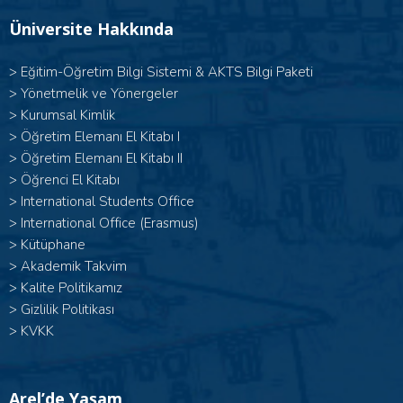
Üniversite Hakkında
>
Eğitim-Öğretim Bilgi Sistemi & AKTS Bilgi Paketi
>
Yönetmelik ve Yönergeler
>
Kurumsal Kimlik
> Öğretim Elemanı El Kitabı I
>
Öğretim Elemanı El Kitabı II
>
Öğrenci El Kitabı
>
International Students Office
>
International Office (Erasmus)
>
Kütüphane
>
Akademik Takvim
>
Kalite Politikamız
>
Gizlilik Politikası
>
KVKK
Arel’de Yaşam