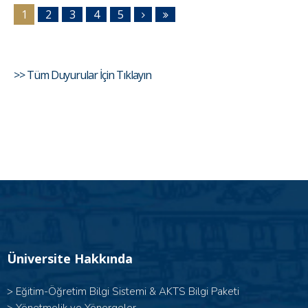
1
2
3
4
5
>> Tüm Duyurular İçin Tıklayın
Üniversite Hakkında
>
Eğitim-Öğretim Bilgi Sistemi & AKTS Bilgi Paketi