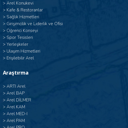
>
Arel Konukevi
>
Kafe & Restoranlar
>
Sağlık Hizmetleri
>
Girişimcilik ve Liderlik ve Ofisi
>
Öğrenci Konseyi
>
Spor Tesisleri
>
Yerleşkeler
>
Ulaşım Hizmetleri
>
Erişilebilir Arel
Araştırma
>
ARTI Arel
>
Arel BAP
>
Arel DİLMER
>
Arel KAM
>
Arel MED-I
>
Arel PAM
>
Arel PRO