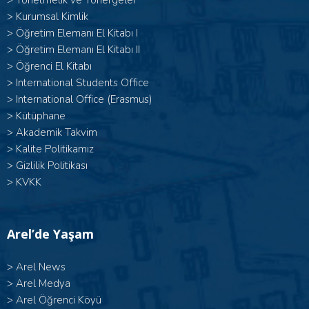
>
Yönetmelik ve Yönergeler
>
Kurumsal Kimlik
> Öğretim Elemanı El Kitabı I
>
Öğretim Elemanı El Kitabı II
>
Öğrenci El Kitabı
>
International Students Office
>
International Office (Erasmus)
>
Kütüphane
>
Akademik Takvim
>
Kalite Politikamız
>
Gizlilik Politikası
>
KVKK
Arel’de Yaşam
>
Arel News
>
Arel Medya
>
Arel Öğrenci Köyü