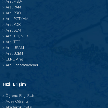
>
Arel MED-I
>
Arel PAM
>
Arel PRO
>
Arel POTKAM
>
Arel PDR
>
Arel SEM
>
Arel TOÇMER
>
Arel TTO
>
Arel USAM
>
Arel UZEM
>
GENÇ Arel
>
Arel Laboratuvarları
Hızlı Erişim
>
Öğrenci Bilgi Sistemi
>
Aday Öğrenci
>
Akademik Portal