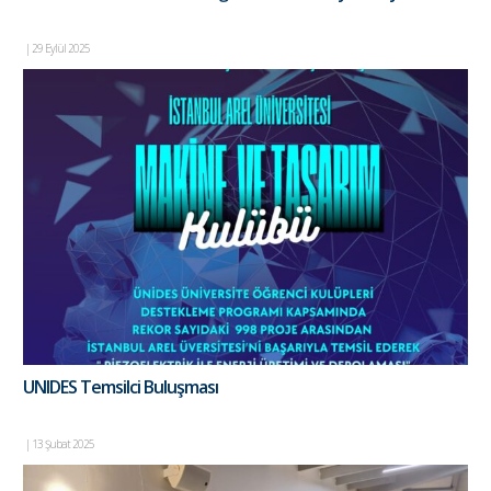
|
29 Eylül 2025
UNIDES Temsilci Buluşması
|
13 Şubat 2025