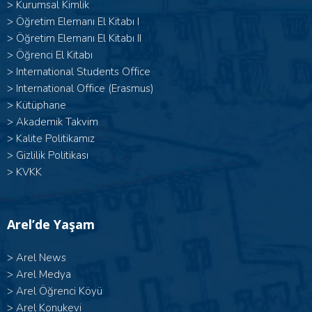
>
Kurumsal Kimlik
> Öğretim Elemanı El Kitabı I
>
Öğretim Elemanı El Kitabı II
>
Öğrenci El Kitabı
>
International Students Office
>
International Office (Erasmus)
>
Kütüphane
>
Akademik Takvim
>
Kalite Politikamız
>
Gizlilik Politikası
>
KVKK
Arel’de Yaşam
>
Arel News
>
Arel Medya
>
Arel Öğrenci Köyü
>
Arel Konukevi