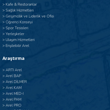
>
Kafe & Restoranlar
>
Sağlık Hizmetleri
>
Girişimcilik ve Liderlik ve Ofisi
>
Öğrenci Konseyi
>
Spor Tesisleri
>
Yerleşkeler
>
Ulaşım Hizmetleri
>
Erişilebilir Arel
Araştırma
>
ARTI Arel
>
Arel BAP
>
Arel DİLMER
>
Arel KAM
>
Arel MED-I
>
Arel PAM
>
Arel PRO