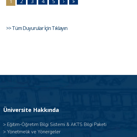
1
2
3
4
5
>> Tüm Duyurular İçin Tıklayın
Üniversite Hakkında
>
Eğitim-Öğretim Bilgi Sistemi & AKTS Bilgi Paketi
>
Yönetmelik ve Yönergeler