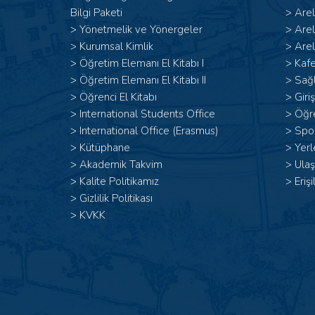
Bilgi Paketi
>
Are
>
Yönetmelik ve Yönergeler
>
Are
>
Kurumsal Kimlik
>
Arel
> Öğretim Elemanı El Kitabı I
>
Kafe
>
Öğretim Elemanı El Kitabı II
>
Sağl
>
Öğrenci El Kitabı
>
Giri
>
International Students Office
>
Öğr
>
International Office (Erasmus)
>
Spor
>
Kütüphane
>
Yerl
>
Akademik Takvim
>
Ulaş
>
Kalite Politikamız
>
Erişi
>
Gizlilik Politikası
>
KVKK