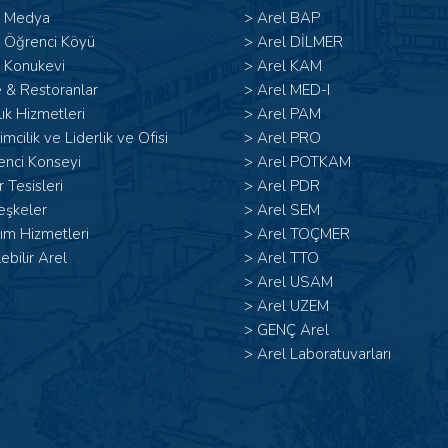
l Medya
>
Arel BAP
l Öğrenci Köyü
>
Arel DİLMER
 Konukevi
>
Arel KAM
 & Restoranlar
>
Arel MED-I
ık Hizmetleri
>
Arel PAM
şimcilik ve Liderlik ve Ofisi
>
Arel PRO
enci Konseyi
>
Arel POTKAM
 Tesisleri
>
Arel PDR
eşkeler
>
Arel SEM
ım Hizmetleri
>
Arel TOÇMER
lebilir Arel
>
Arel TTO
>
Arel USAM
>
Arel UZEM
>
GENÇ Arel
>
Arel Laboratuvarları