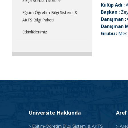
Sıkça Sorulan Sorular
Kulüp Adı :
A
Başkan :
Ze
Eğitim Öğretim Bilgi Sistemi &
Danışman :
AKTS Bilgi Paketi
Danışman Ma
Etkinliklerimiz
Grubu :
Mesl
Üniversite Hakkında
Arel
>
Eğitim-Öğretim Bilgi Sistemi & AKTS
>
Are