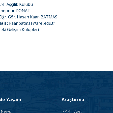
rel Aşçılık Kulubü
ynepnur DONAT
Öğr. Gör. Hasan Kaan BATMAS
il :
kaanbatmas@arel.edu.tr
eki Gelişim Kulüpleri
’de Yaşam
Araştırma
l News
>
ARTI Arel