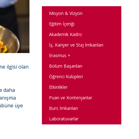
Misyon & Vizyon
Eğitim İçeriği
Akademik Kadro
İş, Kariyer ve Staj İmkanları
Erasmus +
Bölüm Başarıları
e ilgisi olan
Öğrenci Kulüpleri
Etkinlikler
ve daha
 tanışma
Puan ve Kontenjanlar
ulübüne üye
Burs İmkanları
Laboratuvarlar