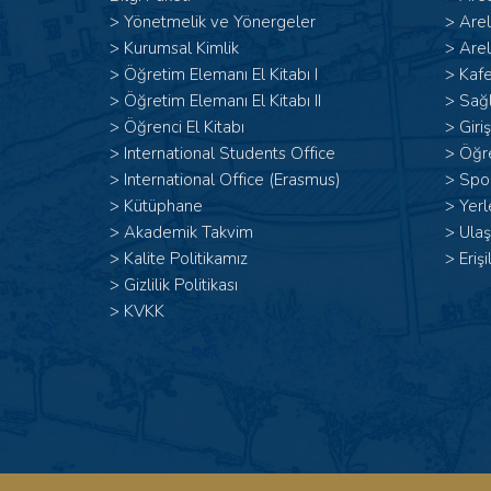
>
Yönetmelik ve Yönergeler
>
Are
>
Kurumsal Kimlik
>
Arel
> Öğretim Elemanı El Kitabı I
>
Kafe
>
Öğretim Elemanı El Kitabı II
>
Sağl
>
Öğrenci El Kitabı
>
Giri
>
International Students Office
>
Öğr
>
International Office (Erasmus)
>
Spor
>
Kütüphane
>
Yerl
>
Akademik Takvim
>
Ulaş
>
Kalite Politikamız
>
Erişi
>
Gizlilik Politikası
>
KVKK