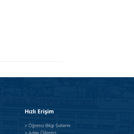
Hızlı Erişim
>
Öğrenci Bilgi Sistemi
>
Aday Öğrenci