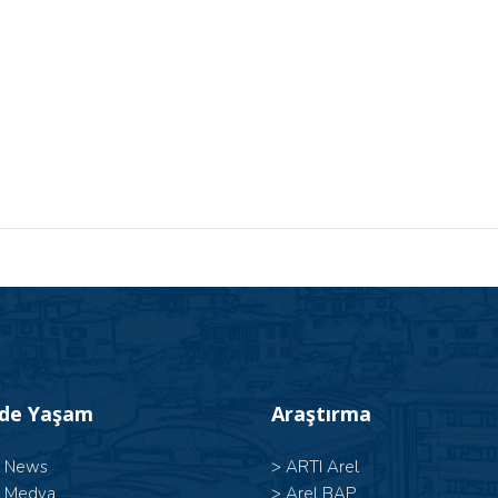
’de Yaşam
Araştırma
l News
>
ARTI Arel
l Medya
>
Arel BAP