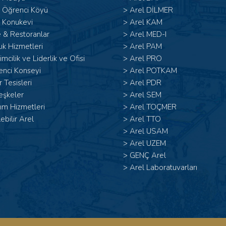
l Öğrenci Köyü
>
Arel DİLMER
 Konukevi
>
Arel KAM
 & Restoranlar
>
Arel MED-I
ık Hizmetleri
>
Arel PAM
şimcilik ve Liderlik ve Ofisi
>
Arel PRO
enci Konseyi
>
Arel POTKAM
 Tesisleri
>
Arel PDR
eşkeler
>
Arel SEM
ım Hizmetleri
>
Arel TOÇMER
lebilir Arel
>
Arel TTO
>
Arel USAM
>
Arel UZEM
>
GENÇ Arel
>
Arel Laboratuvarları