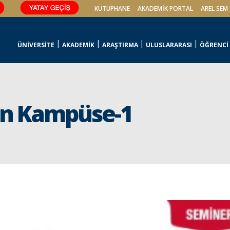
KÜTÜPHANE
AKADEMİK PORTAL
AREL SEM
ÜNİVERSİTE
AKADEMİK
ARAŞTIRMA
ULUSLARARASI
ÖĞRENCİ
an Kampüse-1