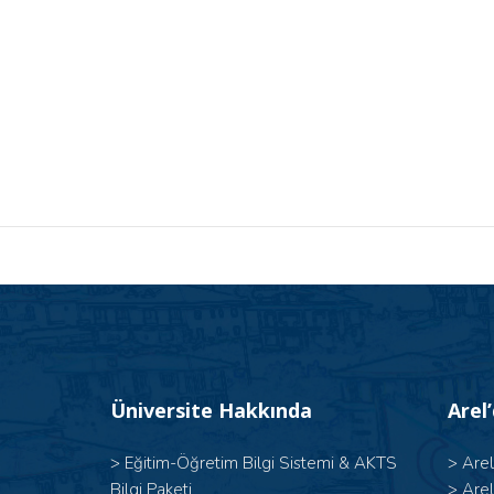
Üniversite Hakkında
Arel
>
Eğitim-Öğretim Bilgi Sistemi & AKTS
>
Are
Bilgi Paketi
>
Are