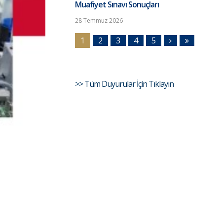
Muafiyet Sınavı Sonuçları
28 Temmuz 2026
1
2
3
4
5
>> Tüm Duyurular İçin Tıklayın