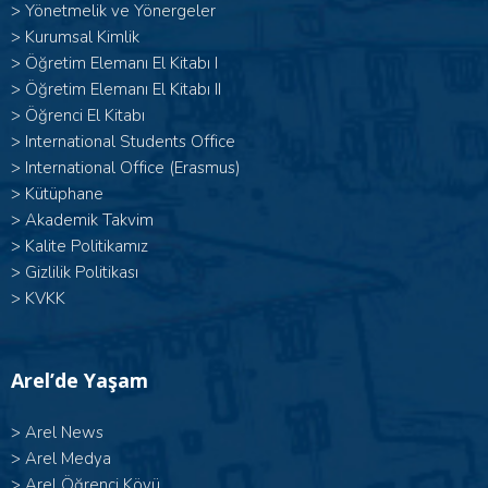
>
Yönetmelik ve Yönergeler
>
Kurumsal Kimlik
> Öğretim Elemanı El Kitabı I
>
Öğretim Elemanı El Kitabı II
>
Öğrenci El Kitabı
>
International Students Office
>
International Office (Erasmus)
>
Kütüphane
>
Akademik Takvim
>
Kalite Politikamız
>
Gizlilik Politikası
>
KVKK
Arel’de Yaşam
>
Arel News
>
Arel Medya
>
Arel Öğrenci Köyü