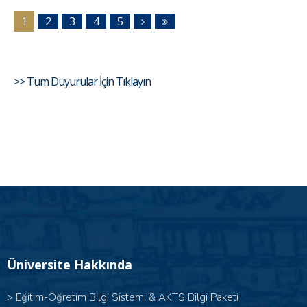
1
2
3
4
5
>> Tüm Duyurular İçin Tıklayın
Üniversite Hakkında
>
Eğitim-Öğretim Bilgi Sistemi & AKTS Bilgi Paketi