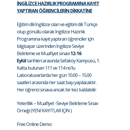
İNGİLİZCE HAZIRLIK PROGRAMINA KAYIT
YAPTIRAN ÖĞRENCİLERİN DİKKATİNE
Eğitim dili İngilizce olan ve eğitim dili Türkçe
olup gönüllü olarak İngilizce Hazırlık
Programına kayıt yaptıran öğrenciler için
bilgisayar üzerinden İngilizce Seviye
Belirleme ve Muafiyet sınavı
12-16
Eylül
tarihleri arasında Sefaköy Kampüsü, 1.
Katta bulunan 111 ve 114 no’lu
Laboratuvarlarda her gün 10.00 – 15.00
saatleri arasında her saat başı yapılacaktır.
Her öğrenci sınava ancak bir kez katılabilir.
Yeterlilik – Muafiyet -Seviye Belirleme Sınav
Örneği (YENİ KAYITLAR İÇİN )
​Free Online Demo: