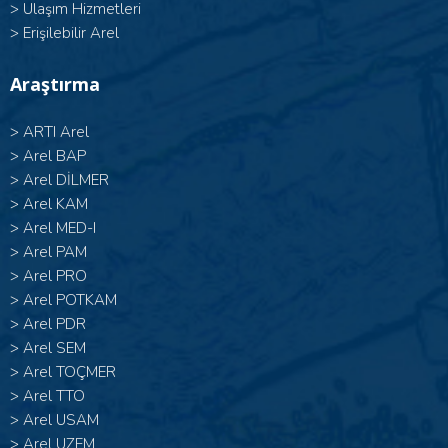
>
Ulaşım Hizmetleri
>
Erişilebilir Arel
Araştırma
>
ARTI Arel
>
Arel BAP
>
Arel DİLMER
>
Arel KAM
>
Arel MED-I
>
Arel PAM
>
Arel PRO
>
Arel POTKAM
>
Arel PDR
>
Arel SEM
>
Arel TOÇMER
>
Arel TTO
>
Arel USAM
>
Arel UZEM