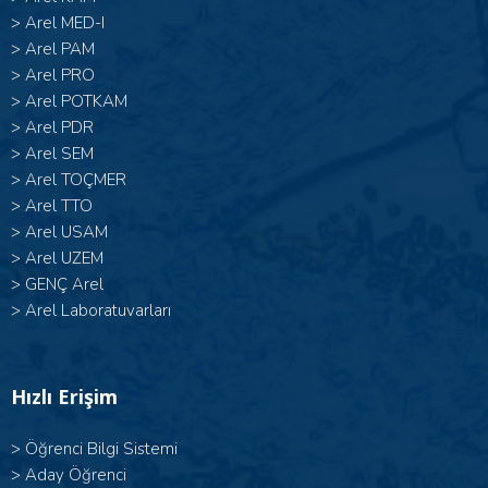
>
Arel MED-I
>
Arel PAM
>
Arel PRO
>
Arel POTKAM
>
Arel PDR
>
Arel SEM
>
Arel TOÇMER
>
Arel TTO
>
Arel USAM
>
Arel UZEM
>
GENÇ Arel
>
Arel Laboratuvarları
Hızlı Erişim
>
Öğrenci Bilgi Sistemi
>
Aday Öğrenci