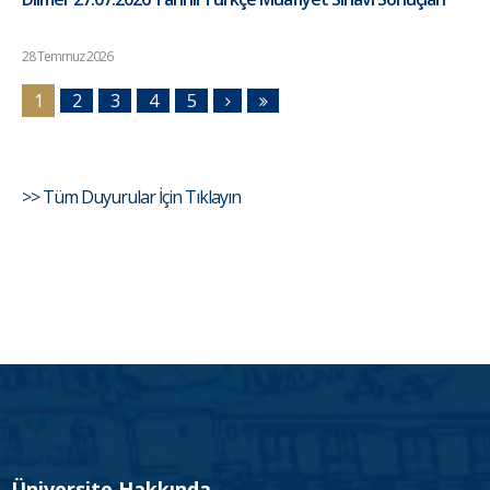
28 Temmuz 2026
1
2
3
4
5
>> Tüm Duyurular İçin Tıklayın
Üniversite Hakkında