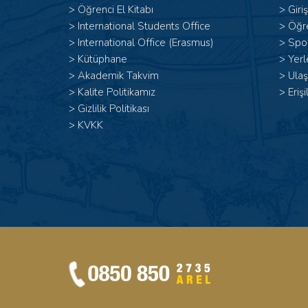
>
Öğrenci El Kitabı
>
Giri
>
International Students Office
>
Öğr
>
International Office (Erasmus)
>
Spor
>
Kütüphane
>
Yerl
>
Akademik Takvim
>
Ulaş
>
Kalite Politikamız
>
Erişi
>
Gizlilik Politikası
>
KVKK