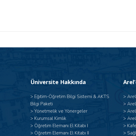
Üniversite Hakkında
Arel
>
Eğitim-Öğretim Bilgi Sistemi & AKTS
>
Are
Bilgi Paketi
>
Are
>
Yönetmelik ve Yönergeler
>
Are
>
Kurumsal Kimlik
>
Arel
> Öğretim Elemanı El Kitabı I
>
Kafe
>
Öğretim Elemanı El Kitabı II
>
Sağl