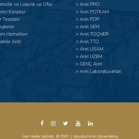
şimcilik ve Liderlik ve Ofisi
>
Arel PRO
enci Konseyi
>
Arel POTKAM
 Tesisleri
>
Arel PDR
eşkeler
>
Arel SEM
ım Hizmetleri
>
Arel TOÇMER
lebilir Arel
>
Arel TTO
>
Arel USAM
>
Arel UZEM
>
GENÇ Arel
>
Arel Laboratuvarları
Her Hakkı Saklıdır. © 2007 | İstanbul Arel Üniversitesi