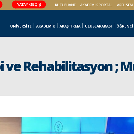
KÜTÜPHANE
AKADEMİK PORTAL
AREL SEM
ÜNİVERSİTE
AKADEMİK
ARAŞTIRMA
ULUSLARARASI
ÖĞRENCİ
api ve Rehabilitasyon ;