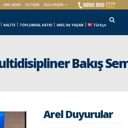
AREL NEWS
İLETIŞIM
HIZLI ERİŞİM
KALİTE
TOPLUMSAL KATKI
AREL’de YAŞAM
Türkçe
 Multidisipliner Bakış 
Arel Duyurular