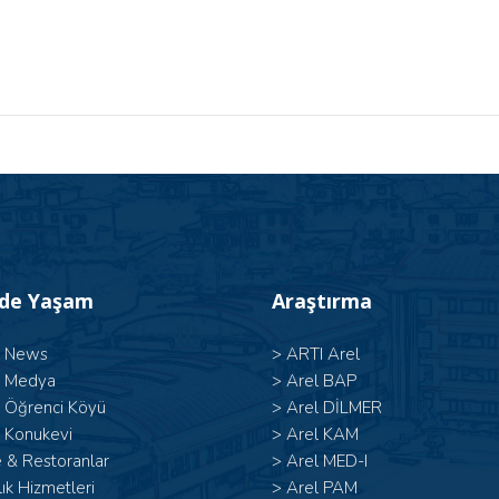
’de Yaşam
Araştırma
l News
>
ARTI Arel
l Medya
>
Arel BAP
l Öğrenci Köyü
>
Arel DİLMER
 Konukevi
>
Arel KAM
 & Restoranlar
>
Arel MED-I
ık Hizmetleri
>
Arel PAM