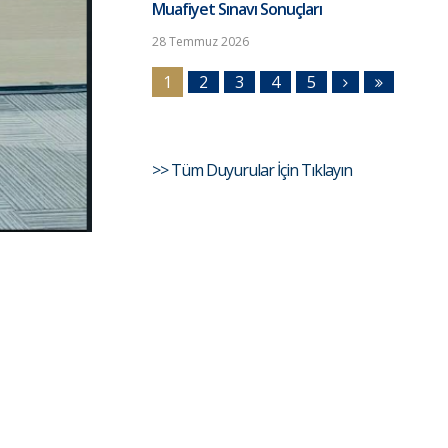
Muafiyet Sınavı Sonuçları
28 Temmuz 2026
1
2
3
4
5
>> Tüm Duyurular İçin Tıklayın