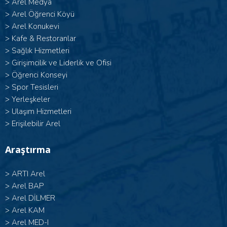
>
Arel Medya
>
Arel Öğrenci Köyü
>
Arel Konukevi
>
Kafe & Restoranlar
>
Sağlık Hizmetleri
>
Girişimcilik ve Liderlik ve Ofisi
>
Öğrenci Konseyi
>
Spor Tesisleri
>
Yerleşkeler
>
Ulaşım Hizmetleri
>
Erişilebilir Arel
Araştırma
>
ARTI Arel
>
Arel BAP
>
Arel DİLMER
>
Arel KAM
>
Arel MED-I