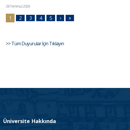
28 Temmuz 2026
1
2
3
4
5
>> Tüm Duyurular İçin Tıklayın
Üniversite Hakkında