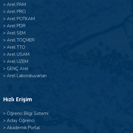
>
Arel PAM
>
Arel PRO
>
Arel POTKAM
>
Arel PDR
>
Arel SEM
>
Arel TOÇMER
>
Arel TTO
>
Arel USAM
>
Arel UZEM
>
GENÇ Arel
>
Arel Laboratuvarları
Hızlı Erişim
>
Öğrenci Bilgi Sistemi
>
Aday Öğrenci
>
Akademik Portal