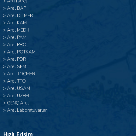
>
ARTI Arel
>
Arel BAP
>
Arel DİLMER
>
Arel KAM
>
Arel MED-I
>
Arel PAM
>
Arel PRO
>
Arel POTKAM
>
Arel PDR
>
Arel SEM
>
Arel TOÇMER
>
Arel TTO
>
Arel USAM
>
Arel UZEM
>
GENÇ Arel
>
Arel Laboratuvarları
Hızlı Erişim