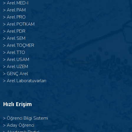
>
Arel MED-I
>
Arel PAM
>
Arel PRO
>
Arel POTKAM
>
Arel PDR
>
Arel SEM
>
Arel TOÇMER
>
Arel TTO
>
Arel USAM
>
Arel UZEM
>
GENÇ Arel
>
Arel Laboratuvarları
Hızlı Erişim
>
Öğrenci Bilgi Sistemi
>
Aday Öğrenci