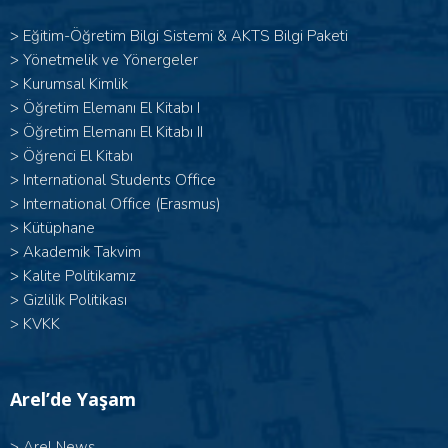
>
Eğitim-Öğretim Bilgi Sistemi & AKTS Bilgi Paketi
>
Yönetmelik ve Yönergeler
>
Kurumsal Kimlik
> Öğretim Elemanı El Kitabı I
>
Öğretim Elemanı El Kitabı II
>
Öğrenci El Kitabı
>
International Students Office
>
International Office (Erasmus)
>
Kütüphane
>
Akademik Takvim
>
Kalite Politikamız
>
Gizlilik Politikası
>
KVKK
Arel’de Yaşam
>
Arel News