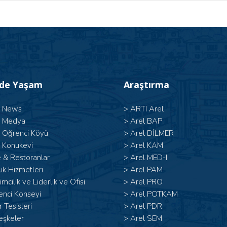
’de Yaşam
Araştırma
l News
>
ARTI Arel
l Medya
>
Arel BAP
l Öğrenci Köyü
>
Arel DİLMER
 Konukevi
>
Arel KAM
 & Restoranlar
>
Arel MED-I
ık Hizmetleri
>
Arel PAM
şimcilik ve Liderlik ve Ofisi
>
Arel PRO
enci Konseyi
>
Arel POTKAM
 Tesisleri
>
Arel PDR
eşkeler
>
Arel SEM