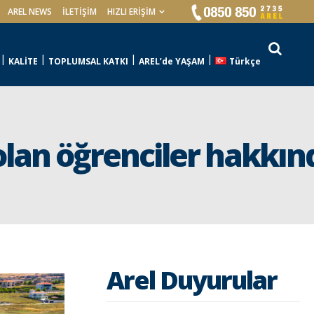
AREL NEWS
İLETIŞIM
HIZLI ERİŞİM
KALİTE
TOPLUMSAL KATKI
AREL’de YAŞAM
Türkçe
 olan öğrenciler hakkın
Arel Duyurular