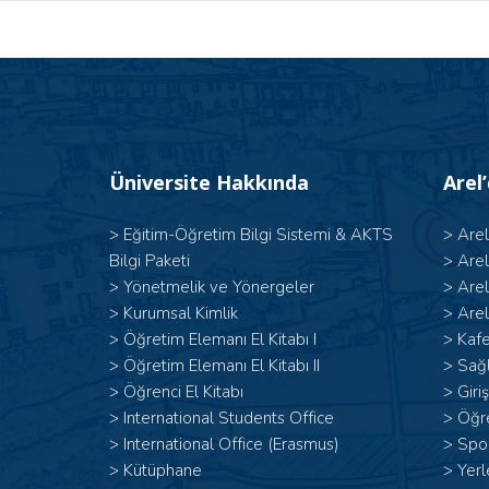
Üniversite Hakkında
Arel
>
Eğitim-Öğretim Bilgi Sistemi & AKTS
>
Are
Bilgi Paketi
>
Are
>
Yönetmelik ve Yönergeler
>
Are
>
Kurumsal Kimlik
>
Arel
> Öğretim Elemanı El Kitabı I
>
Kafe
>
Öğretim Elemanı El Kitabı II
>
Sağl
>
Öğrenci El Kitabı
>
Giri
>
International Students Office
>
Öğr
>
International Office (Erasmus)
>
Spor
>
Kütüphane
>
Yerl