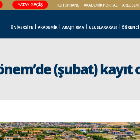
KÜTÜPHANE
AKADEMİK PORTAL
AREL SEM
ÜNİVERSİTE
AKADEMİK
ARAŞTIRMA
ULUSLARARASI
ÖĞRENCİ
dönem’de (şubat) kayıt