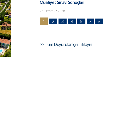
Muafiyet Sınavı Sonuçları
28 Temmuz 2026
1
2
3
4
5
>> Tüm Duyurular İçin Tıklayın