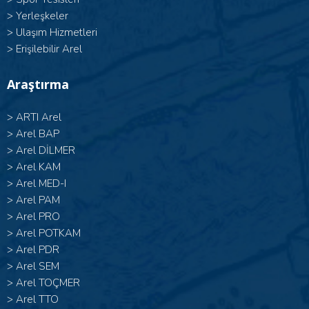
>
Yerleşkeler
>
Ulaşım Hizmetleri
>
Erişilebilir Arel
Araştırma
>
ARTI Arel
>
Arel BAP
>
Arel DİLMER
>
Arel KAM
>
Arel MED-I
>
Arel PAM
>
Arel PRO
>
Arel POTKAM
>
Arel PDR
>
Arel SEM
>
Arel TOÇMER
>
Arel TTO