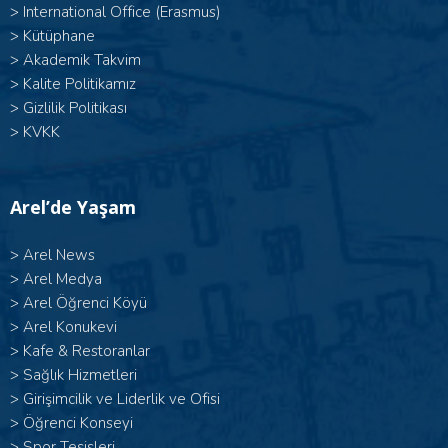
>
International Office (Erasmus)
>
Kütüphane
>
Akademik Takvim
>
Kalite Politikamız
>
Gizlilik Politikası
>
KVKK
Arel’de Yaşam
>
Arel News
>
Arel Medya
>
Arel Öğrenci Köyü
>
Arel Konukevi
>
Kafe & Restoranlar
>
Sağlık Hizmetleri
>
Girişimcilik ve Liderlik ve Ofisi
>
Öğrenci Konseyi
>
Spor Tesisleri