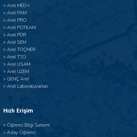
>
Arel MED-I
>
Arel PAM
>
Arel PRO
>
Arel POTKAM
>
Arel PDR
>
Arel SEM
>
Arel TOÇMER
>
Arel TTO
>
Arel USAM
>
Arel UZEM
>
GENÇ Arel
>
Arel Laboratuvarları
Hızlı Erişim
>
Öğrenci Bilgi Sistemi
>
Aday Öğrenci