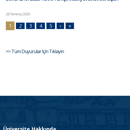
28 Temmuz 2026
1
2
3
4
5
>> Tüm Duyurular İçin Tıklayın
Üniversite Hakkında