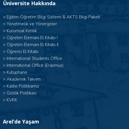
Üniversite Hakkında
>
Eğitim-Öğretim Bilgi Sistemi & AKTS Bilgi Paketi
>
Yönetmelik ve Yönergeler
>
Kurumsal Kimlik
> Öğretim Elemanı El Kitabı I
>
Öğretim Elemanı El Kitabı II
>
Öğrenci El Kitabı
>
International Students Office
>
International Office (Erasmus)
>
Kütüphane
>
Akademik Takvim
>
Kalite Politikamız
>
Gizlilik Politikası
>
KVKK
Arel’de Yaşam