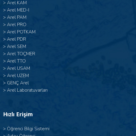
>
Arel KAM
>
Arel MED-I
>
Arel PAM
>
Arel PRO
>
Arel POTKAM
>
Arel PDR
>
Arel SEM
>
Arel TOÇMER
>
Arel TTO
>
Arel USAM
>
Arel UZEM
>
GENÇ Arel
>
Arel Laboratuvarları
Hızlı Erişim
>
Öğrenci Bilgi Sistemi