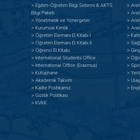
>
Eğitim-Öğretim Bilgi Sistemi & AKTS
>
Are
Bilgi Paketi
>
Are
>
Yönetmelik ve Yönergeler
>
Are
>
Kurumsal Kimlik
>
Arel
> Öğretim Elemanı El Kitabı I
>
Kafe
>
Öğretim Elemanı El Kitabı II
>
Sağl
>
Öğrenci El Kitabı
>
Giri
>
International Students Office
>
Öğr
>
International Office (Erasmus)
>
Spor
>
Kütüphane
>
Yerl
>
Akademik Takvim
>
Ulaş
>
Kalite Politikamız
>
Erişi
>
Gizlilik Politikası
>
KVKK