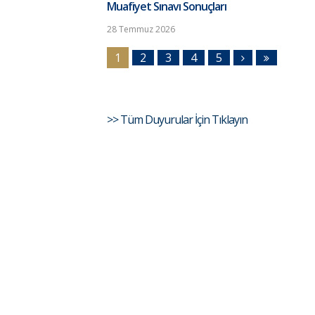
Muafiyet Sınavı Sonuçları
28 Temmuz 2026
1
2
3
4
5
>> Tüm Duyurular İçin Tıklayın