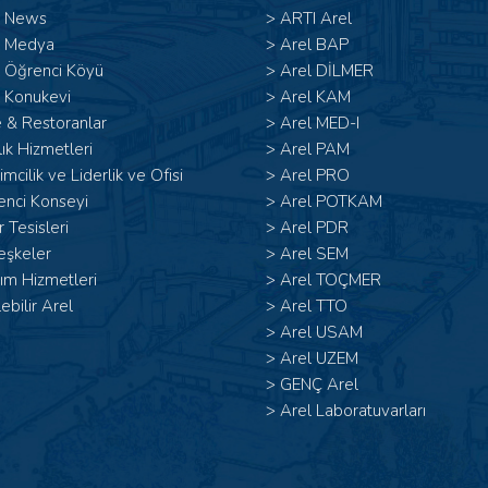
l News
>
ARTI Arel
l Medya
>
Arel BAP
l Öğrenci Köyü
>
Arel DİLMER
 Konukevi
>
Arel KAM
 & Restoranlar
>
Arel MED-I
ık Hizmetleri
>
Arel PAM
şimcilik ve Liderlik ve Ofisi
>
Arel PRO
enci Konseyi
>
Arel POTKAM
 Tesisleri
>
Arel PDR
eşkeler
>
Arel SEM
ım Hizmetleri
>
Arel TOÇMER
lebilir Arel
>
Arel TTO
>
Arel USAM
>
Arel UZEM
>
GENÇ Arel
>
Arel Laboratuvarları