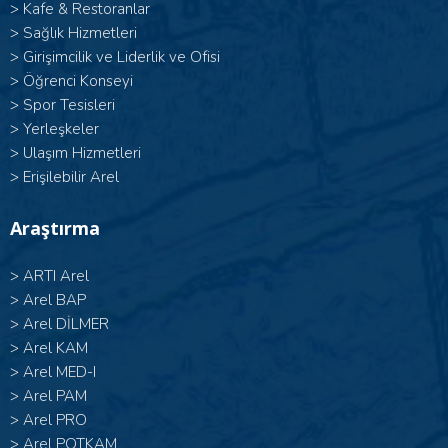
>
Kafe & Restoranlar
>
Sağlık Hizmetleri
>
Girişimcilik ve Liderlik ve Ofisi
>
Öğrenci Konseyi
>
Spor Tesisleri
>
Yerleşkeler
>
Ulaşım Hizmetleri
>
Erişilebilir Arel
Araştırma
>
ARTI Arel
>
Arel BAP
>
Arel DİLMER
>
Arel KAM
>
Arel MED-I
>
Arel PAM
>
Arel PRO
>
Arel POTKAM