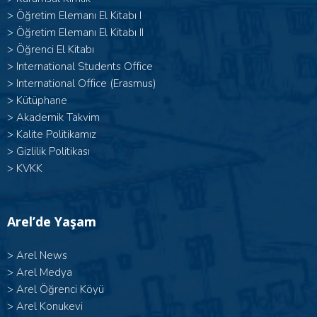
> Öğretim Elemanı El Kitabı I
>
Öğretim Elemanı El Kitabı II
>
Öğrenci El Kitabı
>
International Students Office
>
International Office (Erasmus)
>
Kütüphane
>
Akademik Takvim
>
Kalite Politikamız
>
Gizlilik Politikası
>
KVKK
Arel’de Yaşam
>
Arel News
>
Arel Medya
>
Arel Öğrenci Köyü
>
Arel Konukevi