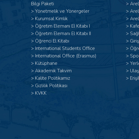
Bilgi Paketi
>
Are
>
Yönetmelik ve Yönergeler
>
Are
>
Kurumsal Kimlik
>
Arel
> Öğretim Elemanı El Kitabı I
>
Kafe
>
Öğretim Elemanı El Kitabı II
>
Sağl
>
Öğrenci El Kitabı
>
Giri
>
International Students Office
>
Öğr
>
International Office (Erasmus)
>
Spor
>
Kütüphane
>
Yerl
>
Akademik Takvim
>
Ulaş
>
Kalite Politikamız
>
Erişi
>
Gizlilik Politikası
>
KVKK