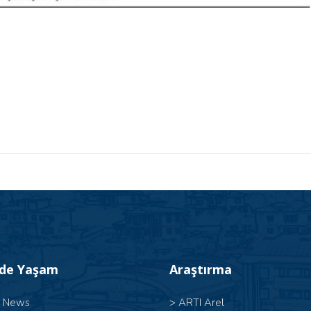
’de Yaşam
Araştırma
l News
>
ARTI Arel