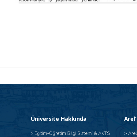
Üniversite Hakkında
Arel
>
Eğitim-Öğretim Bilgi Sistemi & AKTS
>
Are