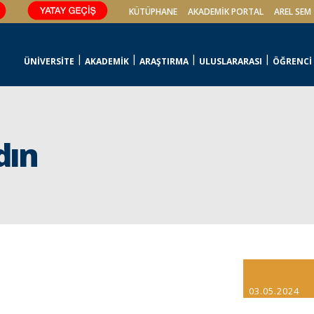
KÜTÜPHANE
AKADEMİK PORTAL
AREL SEM
ÜNİVERSİTE
AKADEMİK
ARAŞTIRMA
ULUSLARARASI
ÖĞRENCİ
dın
03.05.2024