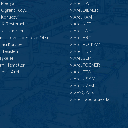
l Medya
>
Arel BAP
l Öğrenci Köyü
>
Arel DİLMER
 Konukevi
>
Arel KAM
 & Restoranlar
>
Arel MED-I
ık Hizmetleri
>
Arel PAM
şimcilik ve Liderlik ve Ofisi
>
Arel PRO
enci Konseyi
>
Arel POTKAM
 Tesisleri
>
Arel PDR
eşkeler
>
Arel SEM
ım Hizmetleri
>
Arel TOÇMER
lebilir Arel
>
Arel TTO
>
Arel USAM
>
Arel UZEM
>
GENÇ Arel
>
Arel Laboratuvarları