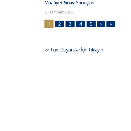
Muafiyet Sınavı Sonuçları
28 Temmuz 2026
1
2
3
4
5
>> Tüm Duyurular İçin Tıklayın