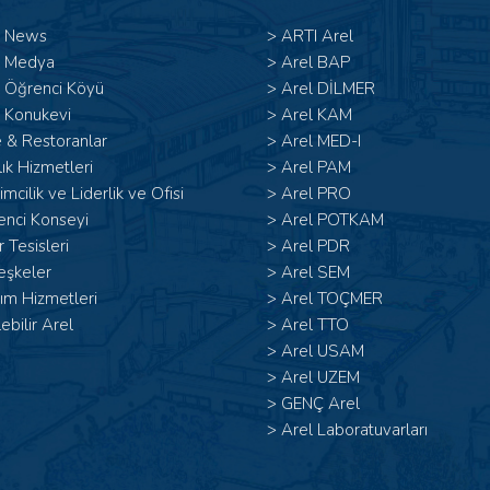
l News
>
ARTI Arel
l Medya
>
Arel BAP
l Öğrenci Köyü
>
Arel DİLMER
 Konukevi
>
Arel KAM
 & Restoranlar
>
Arel MED-I
ık Hizmetleri
>
Arel PAM
şimcilik ve Liderlik ve Ofisi
>
Arel PRO
enci Konseyi
>
Arel POTKAM
 Tesisleri
>
Arel PDR
eşkeler
>
Arel SEM
ım Hizmetleri
>
Arel TOÇMER
lebilir Arel
>
Arel TTO
>
Arel USAM
>
Arel UZEM
>
GENÇ Arel
>
Arel Laboratuvarları