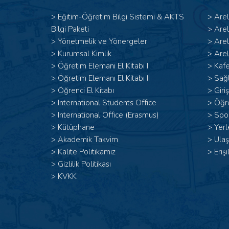
>
Eğitim-Öğretim Bilgi Sistemi & AKTS
>
Are
Bilgi Paketi
>
Are
>
Yönetmelik ve Yönergeler
>
Are
>
Kurumsal Kimlik
>
Arel
> Öğretim Elemanı El Kitabı I
>
Kafe
>
Öğretim Elemanı El Kitabı II
>
Sağl
>
Öğrenci El Kitabı
>
Giri
>
International Students Office
>
Öğr
>
International Office (Erasmus)
>
Spor
>
Kütüphane
>
Yerl
>
Akademik Takvim
>
Ulaş
>
Kalite Politikamız
>
Erişi
>
Gizlilik Politikası
>
KVKK