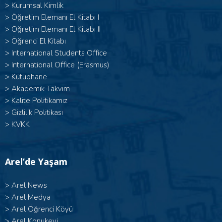
>
Kurumsal Kimlik
> Öğretim Elemanı El Kitabı I
>
Öğretim Elemanı El Kitabı II
>
Öğrenci El Kitabı
>
International Students Office
>
International Office (Erasmus)
>
Kütüphane
>
Akademik Takvim
>
Kalite Politikamız
>
Gizlilik Politikası
>
KVKK
Arel’de Yaşam
>
Arel News
>
Arel Medya
>
Arel Öğrenci Köyü
>
Arel Konukevi