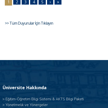
1
2
3
4
5
>> Tüm Duyurular İçin Tıklayın
Üniversite Hakkında
>
Eğitim-Öğretim Bilgi Sistemi & AKTS Bilgi Paketi
>
Yönetmelik ve Yönergeler