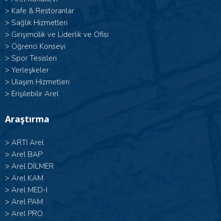
>
Kafe & Restoranlar
>
Sağlık Hizmetleri
>
Girişimcilik ve Liderlik ve Ofisi
>
Öğrenci Konseyi
>
Spor Tesisleri
>
Yerleşkeler
>
Ulaşım Hizmetleri
>
Erişilebilir Arel
Araştırma
>
ARTI Arel
>
Arel BAP
>
Arel DİLMER
>
Arel KAM
>
Arel MED-I
>
Arel PAM
>
Arel PRO