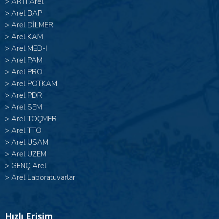
>
ARTI Arel
>
Arel BAP
>
Arel DİLMER
>
Arel KAM
>
Arel MED-I
>
Arel PAM
>
Arel PRO
>
Arel POTKAM
>
Arel PDR
>
Arel SEM
>
Arel TOÇMER
>
Arel TTO
>
Arel USAM
>
Arel UZEM
>
GENÇ Arel
>
Arel Laboratuvarları
Hızlı Erişim