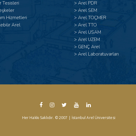
 Tesisleri
>
Arel PDR
eşkeler
>
Arel SEM
ım Hizmetleri
>
Arel TOÇMER
lebilir Arel
>
Arel TTO
>
Arel USAM
>
Arel UZEM
>
GENÇ Arel
>
Arel Laboratuvarları
Her Hakkı Saklıdır. © 2007 | İstanbul Arel Üniversitesi