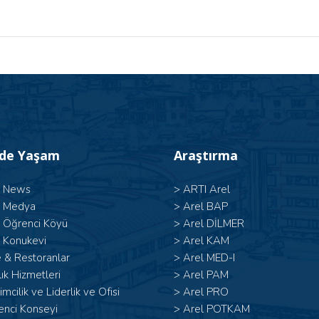
’de Yaşam
Araştırma
l News
>
ARTI Arel
l Medya
>
Arel BAP
l Öğrenci Köyü
>
Arel DİLMER
 Konukevi
>
Arel KAM
 & Restoranlar
>
Arel MED-I
ık Hizmetleri
>
Arel PAM
şimcilik ve Liderlik ve Ofisi
>
Arel PRO
enci Konseyi
>
Arel POTKAM