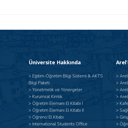
Üniversite Hakkında
Arel
>
Eğitim-Öğretim Bilgi Sistemi & AKTS
>
Are
Bilgi Paketi
>
Are
>
Yönetmelik ve Yönergeler
>
Are
>
Kurumsal Kimlik
>
Arel
> Öğretim Elemanı El Kitabı I
>
Kafe
>
Öğretim Elemanı El Kitabı II
>
Sağl
>
Öğrenci El Kitabı
>
Giri
>
International Students Office
>
Öğr