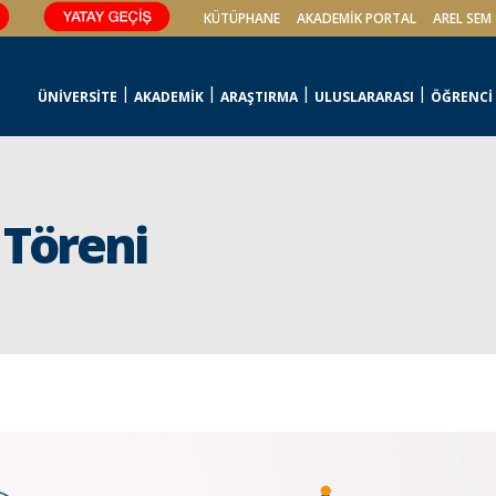
KÜTÜPHANE
AKADEMİK PORTAL
AREL SEM
ÜNİVERSİTE
AKADEMİK
ARAŞTIRMA
ULUSLARARASI
ÖĞRENCİ
 Töreni