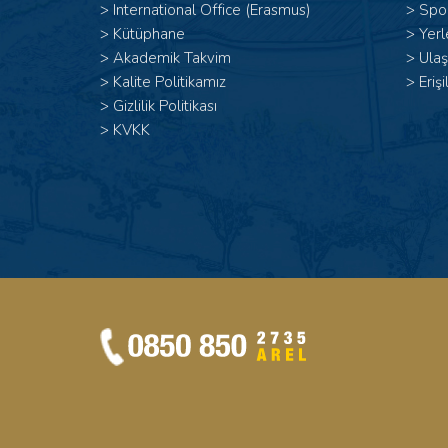
>
International Office (Erasmus)
>
Spor
>
Kütüphane
>
Yerl
>
Akademik Takvim
>
Ulaş
>
Kalite Politikamız
>
Erişi
>
Gizlilik Politikası
>
KVKK