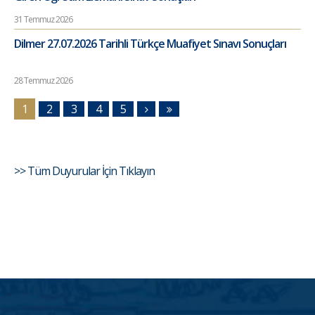
31 Temmuz 2026
Dilmer 27.07.2026 Tarihli Türkçe Muafiyet Sınavı Sonuçları
28 Temmuz 2026
1
2
3
4
5
>> Tüm Duyurular İçin Tıklayın