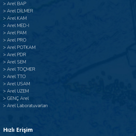
>
Arel BAP
>
Arel DİLMER
>
Arel KAM
>
Arel MED-I
>
Arel PAM
>
Arel PRO
>
Arel POTKAM
>
Arel PDR
>
Arel SEM
>
Arel TOÇMER
>
Arel TTO
>
Arel USAM
>
Arel UZEM
>
GENÇ Arel
>
Arel Laboratuvarları
Hızlı Erişim