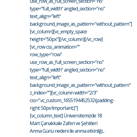
use_row_as_full_screen_section="no"
type="full_width" angled_section="no"
text_align="left"
background_image_as_pattern="without_pattern"]
[vc_column][vc_empty_space
height="50px"][/vc_column][/vc_row]
[vc_row css_animation=""
row_type="row"
use_row_as_full_screen_section="no"
type="full_width" angled_section="no"
text_align="left"
background_image_as_pattern="without_pattern"
z_index=""][vc_column width="2/3"
css=".vc_custom_1655194452532{padding-
right: 50px !important;}"]
[vc_column_text] Üniversitemizde 18
Mart Çanakkale Zaferi ve Şehitleri
Anma Günü nedeni ile anma etkinliği...