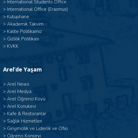
>
International Students Office
>
International Office (Erasmus)
>
Kütüphane
>
Akademik Takvim
>
Kalite Politikamız
>
Gizlilik Politikası
>
KVKK
Arel’de Yaşam
>
Arel News
>
Arel Medya
>
Arel Öğrenci Köyü
>
Arel Konukevi
>
Kafe & Restoranlar
>
Sağlık Hizmetleri
>
Girişimcilik ve Liderlik ve Ofisi
>
Öğrenci Konseyi