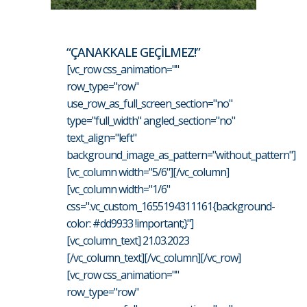
“ÇANAKKALE GEÇİLMEZ!”
[vc_row css_animation=""
row_type="row"
use_row_as_full_screen_section="no"
type="full_width" angled_section="no"
text_align="left"
background_image_as_pattern="without_pattern"]
[vc_column width="5/6"][/vc_column]
[vc_column width="1/6"
css=".vc_custom_1655194311161{background-
color: #dd9933 !important;}"]
[vc_column_text] 21.03.2023
[/vc_column_text][/vc_column][/vc_row]
[vc_row css_animation=""
row_type="row"