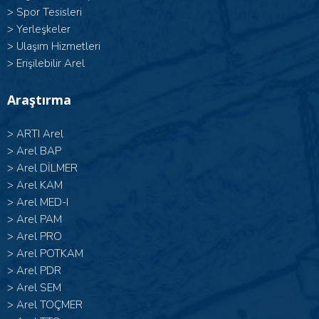
>
Spor Tesisleri
>
Yerleşkeler
>
Ulaşım Hizmetleri
>
Erişilebilir Arel
Araştırma
>
ARTI Arel
>
Arel BAP
>
Arel DİLMER
>
Arel KAM
>
Arel MED-I
>
Arel PAM
>
Arel PRO
>
Arel POTKAM
>
Arel PDR
>
Arel SEM
>
Arel TOÇMER