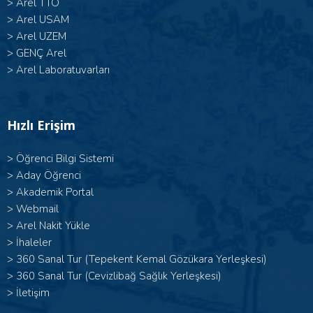
>
Arel TTO
>
Arel USAM
>
Arel UZEM
>
GENÇ Arel
>
Arel Laboratuvarları
Hızlı Erişim
>
Öğrenci Bilgi Sistemi
>
Aday Öğrenci
>
Akademik Portal
>
Webmail
>
Arel Nakit Yükle
>
İhaleler
>
360 Sanal Tur (Tepekent Kemal Gözükara Yerleşkesi)
>
360 Sanal Tur (Cevizlibağ Sağlık Yerleşkesi)
>
İletişim