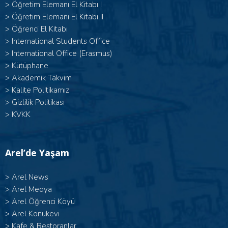
> Öğretim Elemanı El Kitabı I
>
Öğretim Elemanı El Kitabı II
>
Öğrenci El Kitabı
>
International Students Office
>
International Office (Erasmus)
>
Kütüphane
>
Akademik Takvim
>
Kalite Politikamız
>
Gizlilik Politikası
>
KVKK
Arel’de Yaşam
>
Arel News
>
Arel Medya
>
Arel Öğrenci Köyü
>
Arel Konukevi
>
Kafe & Restoranlar