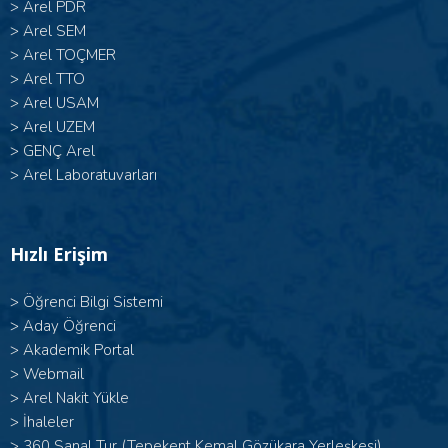
>
Arel PDR
>
Arel SEM
>
Arel TOÇMER
>
Arel TTO
>
Arel USAM
>
Arel UZEM
>
GENÇ Arel
>
Arel Laboratuvarları
Hızlı Erişim
>
Öğrenci Bilgi Sistemi
>
Aday Öğrenci
>
Akademik Portal
>
Webmail
>
Arel Nakit Yükle
>
İhaleler
>
360 Sanal Tur (Tepekent Kemal Gözükara Yerleşkesi)