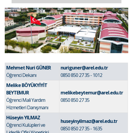
Mehmet Nuri GÜNER
nuriguner@arel.edu.tr
Öğrenci Dekanı
0850 850 27 35 - 1012
Melike BÖYÜKYİYİT
BEYTEMUR
melikebeytemur@arel.edu.tr
Öğrenci Mali Yardım
0850 850 27 35
Hizmetleri Danışmanı
Hüseyin YILMAZ
huseyinyilmaz@arel.edu.tr
Öğrenci Kulüpleri ve
0850 850 27 35 - 1635
Liderlik Ofisi Yöneticisi