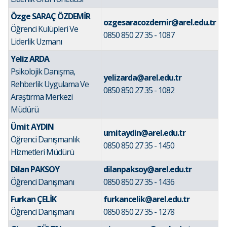
Özge SARAÇ ÖZDEMİR
ozgesaracozdemir@arel.edu.tr
Öğrenci Kulüpleri Ve
0850 850 27 35 - 1087
Liderlik Uzmanı
Yeliz ARDA
Psikolojik Danışma,
yelizarda@arel.edu.tr
Rehberlik Uygulama Ve
0850 850 27 35 - 1082
Araştırma Merkezi
Müdürü
Ümit AYDIN
umitaydin@arel.edu.tr
Öğrenci Danışmanlık
0850 850 27 35 - 1450
Hizmetleri Müdürü
Dilan PAKSOY
dilanpaksoy@arel.edu.tr
Öğrenci Danışmanı
0850 850 27 35 - 1436
Furkan ÇELİK
furkancelik@arel.edu.tr
Öğrenci Danışmanı
0850 850 27 35 - 1278